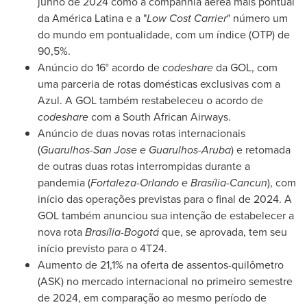
junho de 2024 como a companhia aérea mais pontual
da América Latina e a "
Low Cost Carrier
" número um
do mundo em pontualidade, com um índice (OTP) de
90,5%.
Anúncio do 16° acordo de
codeshare
da GOL, com
uma parceria de rotas domésticas exclusivas com a
Azul. A GOL também restabeleceu o acordo de
codeshare
com a South African Airways.
Anúncio de duas novas rotas internacionais
(
Guarulhos-San Jose e Guarulhos-Aruba
) e retomada
de outras duas rotas interrompidas durante a
pandemia (
Fortaleza
-
Orlando
e Brasília-
Cancun
), com
início das operações previstas para o final de 2024. A
GOL também anunciou sua intenção de estabelecer a
nova rota
Brasília-Bogotá
que, se aprovada, tem seu
início previsto para o 4T24.
Aumento de 21,1% na oferta de assentos-quilômetro
(ASK) no mercado internacional no primeiro semestre
de 2024, em comparação ao mesmo período de