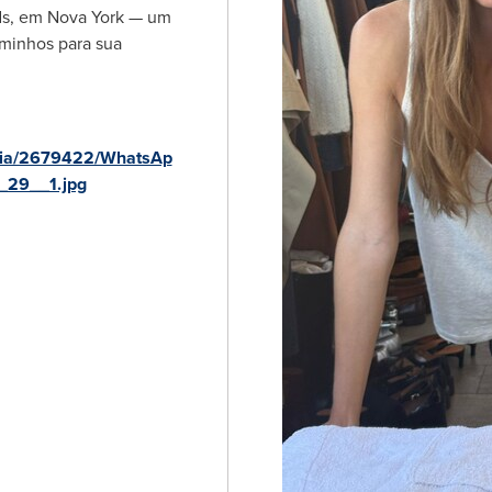
ds, em
Nova York
— um
minhos para sua
dia/2679422/WhatsAp
29__1.jpg