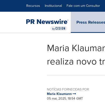
Declaração de Acessibilidade
Saltar a Navegação
Recursos
Institucional
Fale com um Consultor
Press Release
Maria Klauman
realiza novo t
NOTÍCIAS FORNECIDAS POR
Maria Klaumann
05 mai, 2025, 18:54 GMT