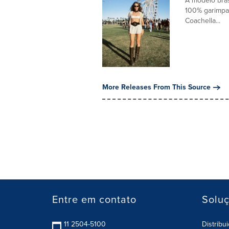
A modelo bra
100% garimpad
Coachella...
More Releases From This Source
Entre em contato
Solu
11 2504-5100
Distribu