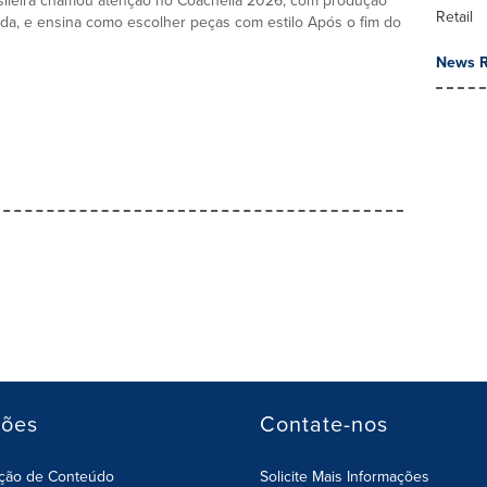
sileira chamou atenção no Coachella 2026, com produção
Retail
a, e ensina como escolher peças com estilo Após o fim do
News R
ções
Contate-nos
ição de Conteúdo
Solicite Mais Informações