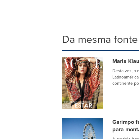
Da mesma fonte
Maria Kla
Desta vez, a 
Latinoamérica
continente por
Garimpo f
para mont