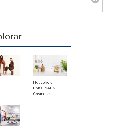
lorar
n
Household,
Consumer &
Cosmetics