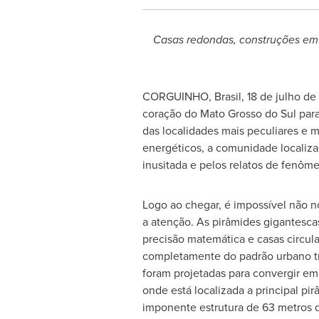
Casas
redondas, construções em 
CORGUINHO,
Brasil
,
18 de julho d
coração do
Mato Grosso
do Sul para
das localidades mais peculiares e m
energéticos, a comunidade localiz
inusitada e pelos relatos de fenôm
Logo ao chegar, é impossível não 
a atenção. As pirâmides gigantesca
precisão matemática e casas circul
completamente do padrão urbano tr
foram projetadas para convergir em
onde está localizada a principal pi
imponente estrutura de 63 metros d