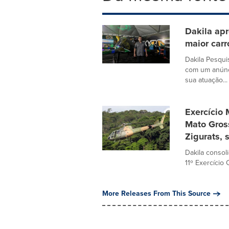
Dakila ap
maior carr
Dakila Pesqu
com um anúnci
sua atuação...
Exercício 
Mato Gross
Zigurats, 
Dakila consol
11º Exercício
More Releases From This Source