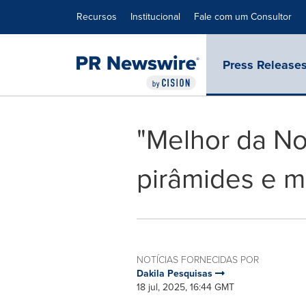
Declaração de Acessibilidade
Saltar a Navegação
Recursos
Institucional
Fale com um Consultor
Press Release
"Melhor da Noi
pirâmides e m
NOTÍCIAS FORNECIDAS POR
Dakila Pesquisas
18 jul, 2025, 16:44 GMT