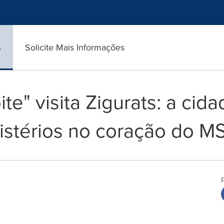
s
Solicite Mais Informações
te" visita Zigurats: a cid
istérios no coração do M