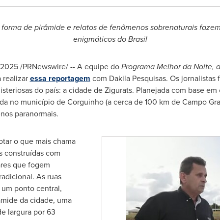
forma de pirâmide e relatos de fenômenos sobrenaturais fazem
enigmáticos do
Brasil
e 2025
/PRNewswire/ -- A equipe do
Programa Melhor da Noite,
 realizar
essa reportagem
com Dakila Pesquisas. Os jornalistas
isteriosas do país: a cidade de Zigurats. Planejada com base em c
ada no município de Corguinho (a cerca de 100 km de Campo Gra
enos paranormais.
notar o que mais chama
s construídas com
ares que fogem
adicional. As ruas
 um ponto central,
râmide da cidade, uma
e largura por 63