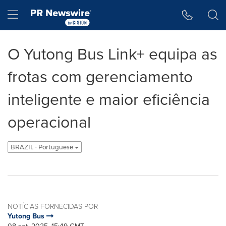
Declaração de Acessibilidade
Saltar a Navegação
Hamburger menu
O Yutong Bus Link+ equipa as
frotas com gerenciamento
inteligente e maior eficiência
operacional
BRAZIL - Portuguese
NOTÍCIAS FORNECIDAS POR
Yutong Bus