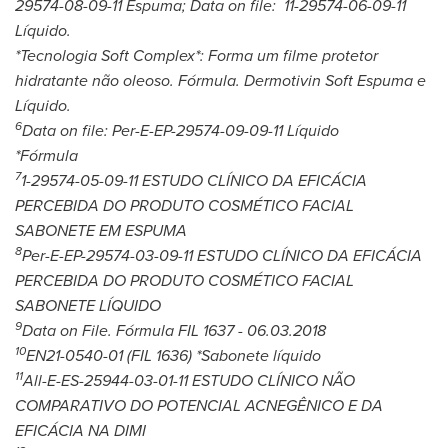
29574-
08-09-11
Espuma; Data on file: 11-29574-
06-09-11
Líquido.
*Tecnologia Soft Complex*: Forma um filme protetor
hidratante não oleoso. Fórmula. Dermotivin Soft Espuma e
Líquido.
6
Data on file: Per-E-EP-29574-
09-09-11
Líquido
*Fórmula
7
1-29574-
05-09-11
ESTUDO CLÍNICO DA EFICÁCIA
PERCEBIDA DO PRODUTO COSMÉTICO FACIAL
SABONETE EM ESPUMA
8
Per-E-EP-29574-
03-09-11
ESTUDO CLÍNICO DA EFICÁCIA
PERCEBIDA DO PRODUTO COSMÉTICO FACIAL
SABONETE LÍQUIDO
9
Data on File. Fórmula FIL 1637 -
06.03.2018
10
EN21-0540-0
1 (FIL 1636)
*Sabonete líquido
11
All-E-ES-25944-
03-01-11
ESTUDO CLÍNICO NÃO
COMPARATIVO DO POTENCIAL ACNEGÊNICO E DA
EFICÁCIA NA DIMI