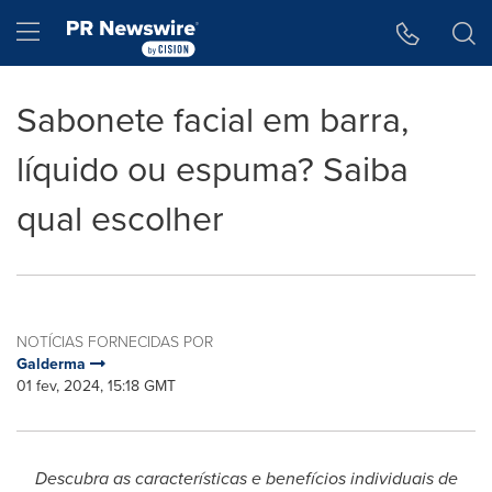
Declaração de Acessibilidade
Saltar a Navegação
Hamburger menu
Sabonete facial em barra,
líquido ou espuma? Saiba
qual escolher
NOTÍCIAS FORNECIDAS POR
Galderma
01 fev, 2024, 15:18 GMT
Descubra as características e benefícios individuais de