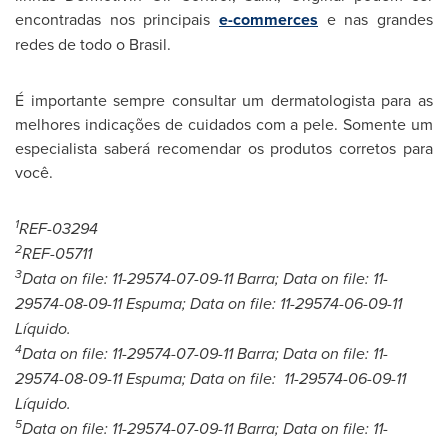
encontradas nos principais
e-commerces
e nas grandes
redes de todo o Brasil.
É importante sempre consultar um dermatologista para as
melhores indicações de cuidados com a pele. Somente um
especialista saberá recomendar os produtos corretos para
você.
1
REF-03294
2
REF-05711
3
Data on file: 11-29574-
07-09-11
Barra; Data on file: 11-
29574-
08-09-11
Espuma; Data on file: 11-29574-
06-09-11
Líquido.
4
Data on file: 11-29574-
07-09-11
Barra; Data on file: 11-
29574-
08-09-11
Espuma; Data on file: 11-29574-
06-09-11
Líquido.
5
Data on file: 11-29574-
07-09-11
Barra; Data on file: 11-