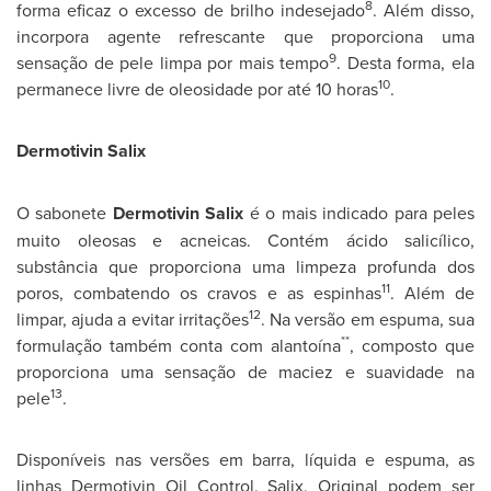
8
forma eficaz o excesso de brilho indesejado
. Além disso,
incorpora agente refrescante que proporciona uma
9
sensação de pele limpa por mais tempo
. Desta forma, ela
10
permanece livre de oleosidade por até 10 horas
.
Dermotivin Salix
O sabonete
Dermotivin Salix
é o mais indicado para peles
muito oleosas e acneicas. Contém ácido salicílico,
substância que proporciona uma limpeza profunda dos
11
poros, combatendo os cravos e as espinhas
. Além de
12
limpar, ajuda a evitar irritações
. Na versão em espuma, sua
**
formulação também conta com alantoína
, composto que
proporciona uma sensação de maciez e suavidade na
13
pele
.
Disponíveis nas versões em barra, líquida e espuma, as
linhas Dermotivin Oil Control, Salix, Original podem ser