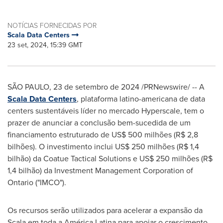
NOTÍCIAS FORNECIDAS POR
Scala Data Centers
23 set, 2024, 15:39 GMT
SÃO PAULO
,
23 de setembro de 2024
/PRNewswire/ -- A
Scala Data Centers
, plataforma latino-americana de data
centers sustentáveis líder no mercado Hyperscale, tem o
prazer de anunciar a conclusão bem-sucedida de um
financiamento estruturado de
US$ 500
milhões (
R$ 2,8
bilhões). O investimento inclui
US$ 250
milhões (
R$ 1,4
bilhão) da Coatue Tactical Solutions e
US$ 250
milhões (
R$
1,4
bilhão) da Investment Management Corporation of
Ontario
("IMCO").
Os recursos serão utilizados para acelerar a expansão da
Scala em toda a América Latina para apoiar o crescimento