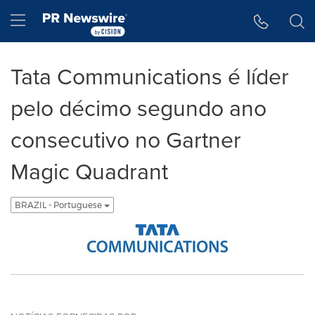
Declaração de Acessibilidade
Saltar a Navegação
Hamburger menu
Tata Communications é líder
pelo décimo segundo ano
consecutivo no Gartner
Magic Quadrant
BRAZIL - Portuguese