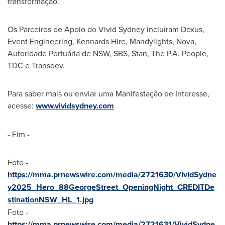
transformação.
Os Parceiros de Apoio do Vivid Sydney incluíram Dexus,
Event Engineering, Kennards Hire, Mandylights, Nova,
Autoridade Portuária de NSW, SBS, Stan, The P.A. People,
TDC e Transdev.
Para saber mais ou enviar uma Manifestação de Interesse,
acesse:
www.vividsydney.com
- Fim -
Foto -
https://mma.prnewswire.com/media/2721630/VividSydne
y2025_Hero_88GeorgeStreet_OpeningNight_CREDITDe
stinationNSW_HL_1.jpg
Foto -
https://mma.prnewswire.com/media/2721631/VividSydne