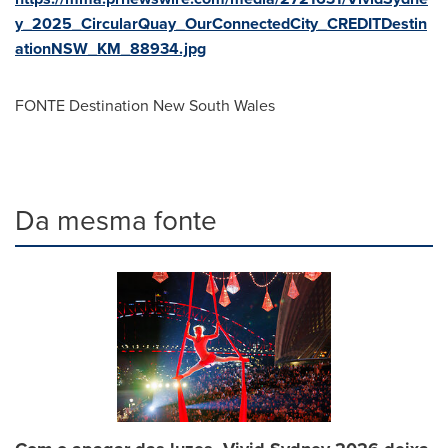
y_2025_CircularQuay_OurConnectedCity_CREDITDestin
ationNSW_KM_88934.jpg
FONTE Destination New South Wales
Da mesma fonte