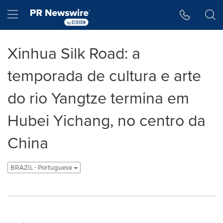
Declaração de Acessibilidade
Saltar a Navegação
Hamburger menu
Xinhua Silk Road: a
temporada de cultura e arte
do rio Yangtze termina em
Hubei Yichang, no centro da
China
BRAZIL - Portuguese