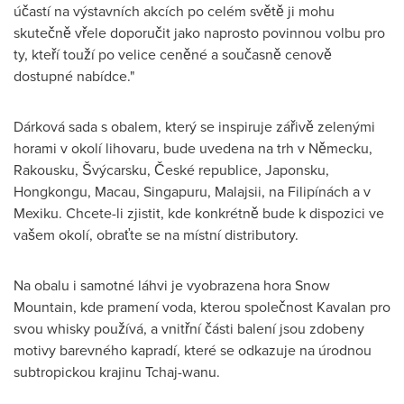
účastí na výstavních akcích po celém světě ji mohu
skutečně vřele doporučit jako naprosto povinnou volbu pro
ty, kteří touží po velice ceněné a současně cenově
dostupné nabídce."
Dárková sada s obalem, který se inspiruje zářivě zelenými
horami v okolí lihovaru, bude uvedena na trh v Německu,
Rakousku, Švýcarsku, České republice, Japonsku,
Hongkongu,
Macau
, Singapuru, Malajsii, na Filipínách a v
Mexiku. Chcete-li zjistit, kde konkrétně bude k dispozici ve
vašem okolí, obraťte se na místní distributory.
Na obalu i samotné láhvi je vyobrazena hora Snow
Mountain, kde pramení voda, kterou společnost Kavalan pro
svou whisky používá, a vnitřní části balení jsou zdobeny
motivy barevného kapradí, které se odkazuje na úrodnou
subtropickou krajinu Tchaj-wanu.