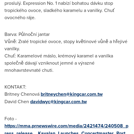
proslulý. Expression No. 1 nabízí bohatou dávku stop
tropického ovoce, sladkého karamelu a vanilky. Chuť
ovocného ráje.
Barva: Půlnoční jantar
Vůně: Zralé tropické ovoce, stopy květinové vůně a hřejivé
vanilky.
Chuť: Karamelové máslo, krémový karamel a vanilka
společně dávají vzniknout jemné a výrazné
mnohavrstevnaté chuti.
KONTAKT:
Britney Chenová
britneychen@kingcar.com.tw
David Chen
davidwyc@kingcar.com.tw
Foto -
https://mma.prnewswire.com/media/2421474/240508_p
ress_release__Kavalan_Launches_Concertmaster_Port_