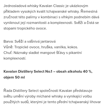
Jednosladová whisky Kavalan Classic je ukázkovým
příkladem vysokých kvalit tchajwanské whisky. Řemeslná
zručnost této palírny v kombinaci s vlhkým podnebím dává
vyniknout její rozmanitosti a komplexnosti. Svěží a čistá se
stopami tropického ovoce.
Barva: Svěží a vášnivá jantarová
Vůně: Tropické ovoce, hruška, vanilka, kokos.
Chuť: Náznaky sladké mangové šťávy s pikantní
komplexností.
Kavalan Distillery Select No.1 – obsah alkoholu 40 %,
objem 50 ml
Řada Distillery Select společnosti Kavalan představuje
světu umění výroby míchané whisky a vynikající volbu
použitých sudů, kterými je tento přední tchajwanský lihovar