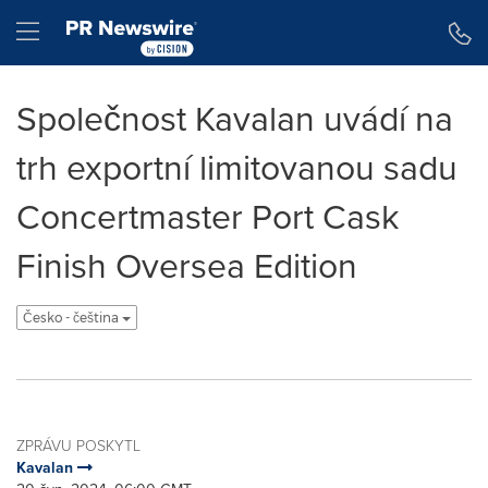
Accessibility Statement
Skip Navigation
Hamburger menu
Společnost Kavalan uvádí na
trh exportní limitovanou sadu
Concertmaster Port Cask
Finish Oversea Edition
Česko - čeština
ZPRÁVU POSKYTL
Kavalan