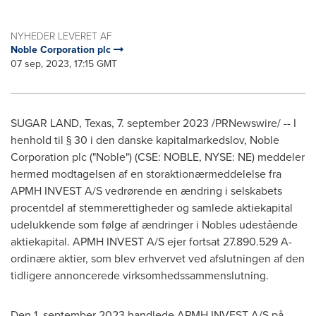
NYHEDER LEVERET AF
Noble Corporation plc
07 sep, 2023, 17:15 GMT
SUGAR LAND, Texas
,
7.
september 2023
/PRNewswire/ -- I
henhold til § 30 i den danske kapitalmarkedslov, Noble
Corporation plc ("Noble") (CSE: NOBLE, NYSE: NE) meddeler
hermed modtagelsen af en storaktionærmeddelelse fra
APMH INVEST A/S vedrørende en ændring i selskabets
procentdel af stemmerettigheder og samlede aktiekapital
udelukkende som følge af ændringer i Nobles udestående
aktiekapital. APMH INVEST A/S ejer fortsat 27.890.529 A-
ordinære aktier, som blev erhvervet ved afslutningen af den
tidligere annoncerede virksomhedssammenslutning.
Den 1.
september 2023
handlede APMH INVEST A/S på