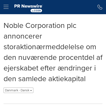
Accessibility Statement
Skip Navigation
Hamburger menu
Noble Corporation plc
annoncerer
storaktionærmeddelelse om
den nuværende procentdel af
ejerskabet efter ændringer i
den samlede aktiekapital
Danmark - Dansk