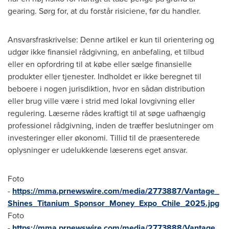
gearing. Sørg for, at du forstår risiciene, før du handler.
Ansvarsfraskrivelse: Denne artikel er kun til orientering og
udgør ikke finansiel rådgivning, en anbefaling, et tilbud
eller en opfordring til at købe eller sælge finansielle
produkter eller tjenester. Indholdet er ikke beregnet til
beboere i nogen jurisdiktion, hvor en sådan distribution
eller brug ville være i strid med lokal lovgivning eller
regulering. Læserne rådes kraftigt til at søge uafhængig
professionel rådgivning, inden de træffer beslutninger om
investeringer eller økonomi. Tillid til de præsenterede
oplysninger er udelukkende læserens eget ansvar.
Foto
-
https://mma.prnewswire.com/media/2773887/Vantage_
Shines_Titanium_Sponsor_Money_Expo_Chile_2025.jpg
Foto
-
https://mma.prnewswire.com/media/2773888/Vantage_