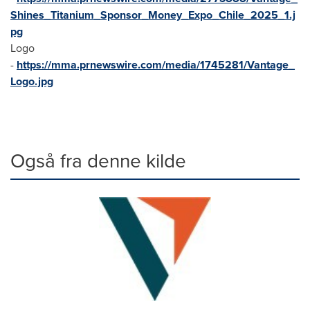
Shines_Titanium_Sponsor_Money_Expo_Chile_2025_1.j
pg
Logo
-
https://mma.prnewswire.com/media/1745281/Vantage_
Logo.jpg
Også fra denne kilde