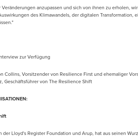
der Veränderungen anzupassen und sich von ihnen zu erholen, wi
 Auswirkungen des Klimawandels, der digitalen Transformation,
ssen."
Interview zur Verfügung
n Collins
, Vorsitzender von Resilience First und ehemaliger Vo
z, Geschäftsführer von The Resilience Shift
ISATIONEN:
ift
on der Lloyd's Register Foundation und Arup, hat aus seinen Wur