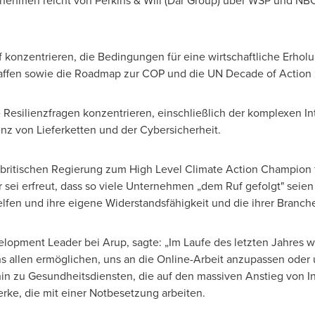
nehmen reicht von Perkins & Will (Dar Group) über WSP und NBC U
f konzentrieren, die Bedingungen für eine wirtschaftliche Erho
affen sowie die Roadmap zur COP und die UN Decade of Action 
 Resilienzfragen konzentrieren, einschließlich der komplexen 
enz von Lieferketten und der Cybersicherheit.
er britischen Regierung zum High Level Climate Action Champion
 sei erfreut, dass so viele Unternehmen „dem Ruf gefolgt" seien
lfen und ihre eigene Widerstandsfähigkeit und die ihrer Branch
elopment Leader bei Arup, sagte: „Im Laufe des letzten Jahres 
uns allen ermöglichen, uns an die Online-Arbeit anzupassen oder
hin zu Gesundheitsdiensten, die auf den massiven Anstieg von In
rke, die mit einer Notbesetzung arbeiten.