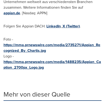
Unternehmen weltweit aus verschiedensten Branchen
zusammen. Weitere Informationen finden Sie auf
appian.de
. [Nasdaq: APPN]
Folgen Sie Appian DACH:
LinkedIn
,
X (Twitter)
.
Foto -
https://mma.prnewswire.com/media/2735271/Appian_Re
cognized_By_Chartis.jpg
Logo -
https://mma.prnewswire.com/media/1488235/Appian_Ca
ption_2700px_Logo.jpg
Mehr von dieser Quelle