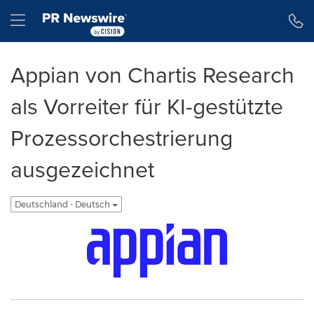
Erklärung zur Barrierefreiheit
Navigation überspringen
Hamburger menu
Appian von Chartis Research
als Vorreiter für KI-gestützte
Prozessorchestrierung
ausgezeichnet
Deutschland - Deutsch