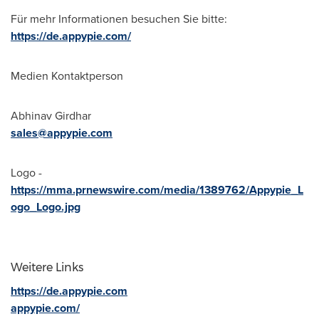
Für mehr Informationen besuchen Sie bitte:
https://de.appypie.com/
Medien Kontaktperson
Abhinav Girdhar
sales@appypie.com
Logo -
https://mma.prnewswire.com/media/1389762/Appypie_L
ogo_Logo.jpg
Weitere Links
https://de.appypie.com
appypie.com/