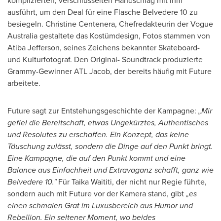
komplizierten, verschlüsselten Handschlag mit ihm
ausführt, um den Deal für eine Flasche Belvedere 10 zu
besiegeln.
Christine Centenera
, Chefredakteurin der Vogue
Australia gestaltete das Kostümdesign, Fotos stammen von
Atiba Jefferson
, seines Zeichens bekannter Skateboard-
und Kulturfotograf. Den Original- Soundtrack produzierte
Grammy-Gewinner ATL Jacob, der bereits häufig mit Future
arbeitete.
Future sagt zur Entstehungsgeschichte der Kampagne:
„Mir
gefiel die Bereitschaft, etwas Ungekürztes, Authentisches
und Resolutes zu erschaffen. Ein Konzept, das keine
Täuschung zulässt, sondern die Dinge auf den Punkt bringt.
Eine Kampagne, die auf den Punkt kommt und eine
Balance aus Einfachheit und Extravaganz schafft, ganz wie
Belvedere 10."
Für Taika Waititi, der nicht nur Regie führte,
sondern auch mit Future vor der Kamera stand, gibt
„es
einen schmalen Grat im Luxusbereich aus Humor und
Rebellion. Ein seltener Moment, wo beides