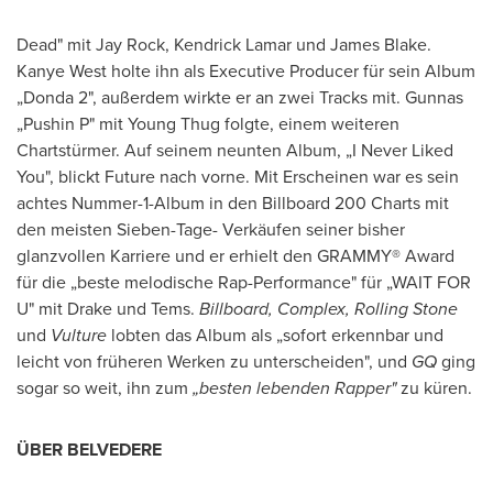
Dead" mit
Jay Rock
,
Kendrick Lamar
und
James Blake
.
Kanye West
holte ihn als Executive Producer für sein Album
„Donda 2", außerdem wirkte er an zwei Tracks mit. Gunnas
„Pushin P" mit Young Thug folgte, einem weiteren
Chartstürmer. Auf seinem neunten Album, „I Never Liked
You", blickt Future nach vorne. Mit Erscheinen war es sein
achtes Nummer-1-Album in den Billboard 200 Charts mit
den meisten Sieben-Tage- Verkäufen seiner bisher
glanzvollen Karriere und er erhielt den GRAMMY® Award
für die „beste melodische Rap-Performance" für „WAIT FOR
U" mit Drake und Tems.
Billboard, Complex, Rolling Stone
und
Vulture
lobten das Album als „sofort erkennbar und
leicht von früheren Werken zu unterscheiden", und
GQ
ging
sogar so weit, ihn zum
„besten lebenden Rapper"
zu küren.
ÜBER BELVEDERE