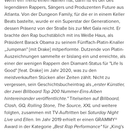
Wenn ein Trend einen Namen hat, dann ist es der des
legendären Rappers, Sängers und Produzenten Future aus
Atlanta
. Von der Dungeon Family, für die er in einem Keller
Beats bastelte, wurde er ein Superstar
der Generationen
,
dessen Präsenz von der Straße bis zur Met Gala reicht. Er
brachte den Rap buchstäblich mit ins Weiße Haus, als
Präsident
Barack Obama
zu seinem Fünffach-Platin-Knaller
„Jumpman" [mit Drake] mitperformte. Dutzende von Platin-
Auszeichnungen sammelte er bislang ein und erreichte, als
einer der wenigen Rappern den Diamant-Status für "Life Is
Good" [feat. Drake] im Jahr 2020, was zu den
meistverkauften Stücken aller Zeiten zählt. Nicht zu
vergessen, sein Geschichtsbucheintrag als
„erster Künstler,
der zwei
Billboard Top 200 Nummer-Eins-Alben
hintereinander veröffentlichte."
Titelseiten auf
Billboard,
Clash, GQ,
Rolling Stone, The Source, XXL
und weitere
folgten, zusammen mit TV-Auftritten bei
Saturday Night
Live
und
Ellen
.
Im Jahr
2019 erhielt er einen GRAMMY®
Award in der Kategorie „
Best Rap Performance"
für „King's