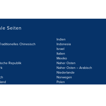
le Seiten
Indien
raditionelles Chinesisch
Indonesia
Israel
Italien
Mexiko
ische Republik
Naher Osten
rk
Naher Osten – Arabisch
Niederlande
ch
Norwegen
land
Polen
olicy
Site Map
Cookie Settings