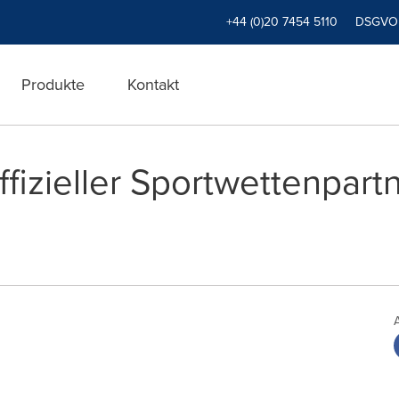
+44 (0)20 7454 5110
DSGVO
Produkte
Kontakt
fizieller Sportwettenpart