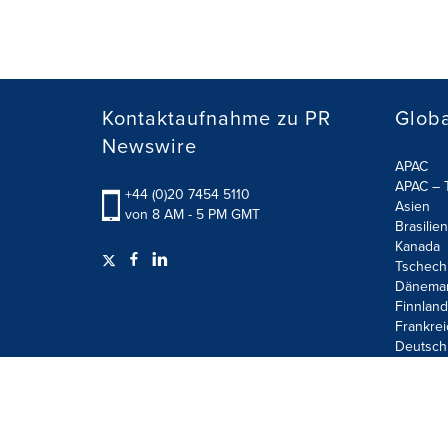
Kontaktaufnahme zu PR
Globa
Newswire
APAC
APAC – T
+44 (0)20 7454 5110
Asien
von 8 AM - 5 PM GMT
Brasilien
Kanada
Tschech
Dänema
Finnland
Frankrei
Deutsch
Terms of Use
Privacy Policy
Information Security P