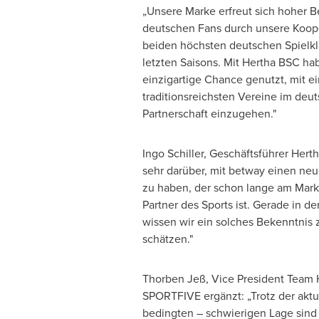
„Unsere Marke erfreut sich hoher B
deutschen Fans durch unsere Koop
beiden höchsten deutschen Spielk
letzten Saisons. Mit Hertha BSC ha
einzigartige Chance genutzt, mit e
traditionsreichsten Vereine im deu
Partnerschaft einzugehen."
Ingo Schiller
, Geschäftsführer Hert
sehr darüber, mit betway einen neu
zu haben, der schon lange am Markt
Partner des Sports ist. Gerade in d
wissen wir ein solches Bekenntnis
schätzen."
Thorben Jeß, Vice President Team 
SPORTFIVE ergänzt: „Trotz der akt
bedingten – schwierigen Lage sind w