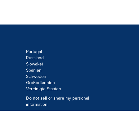
Portugal
Russland
Slowakei
Spanien
Schweden
Großbritannien
Vereinigte Staaten
Do not sell or share my personal
information:
Submit via
Privacy@cision.com
Call Privacy toll-free: 877-297-8921
Copyright © 2026
Cision
US Inc.