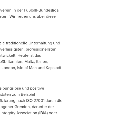
verein in der Fußball-Bundesliga,
ten. Wir freuen uns über diese
ele traditionelle Unterhaltung und
erlässigsten, professionellsten
twickelt. Heute ist das
roßbritannien,
Malta
, Italien,
n
London
,
Isle of Man
und Kapstadt
eibungslose und positive
daten zum Beispiel
ifizierung nach ISO 27001 durch die
ogener Gremien, darunter der
ntegrity Association (IBIA) oder