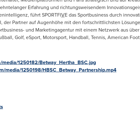
ehntelanger Erfahrung und richtungsweisendem Innovationsgeist
nintelligenz, führt SPORTFI
V
E das Sportbusiness durch innovati
l, der Partner auf Augenhöhe mit den fortschrittlichsten Lösung
ortbusiness- und Marketingagentur mit einem Netzwerk aus über 
ßball, Golf, eSport, Motorsport, Handball, Tennis, American Foot
m/media/1250182/Betway_Hertha_BSC.jpg
com/media/1250198/HBSC_Betway_Partnership.mp4
ts