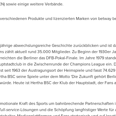
N) sowie einige weitere Verbände.
e verschiedenen Produkte und lizenzierten
Marken von
betway be
jährige abwechslungsreiche Geschichte zurückblicken und ist da
ins zählt aktuell rund 35.000 Mitglieder. Zu Beginn der 1930er 
rreichten die Berliner das DFB-Pokal-Finale.
Im Jahre
1979 stande
ptstadtclub in die Zwischenrunde der Champions League ein. D
st seit 1963 der Austragungsort der Heimspiele und fasst 74.629
rtha BSC seine Spiele unter dem Motto 'Die Zukunft gehört
Berli
 würde. Heute ist Hertha BSC der Klub der Hauptstadt, der Fans a
 emotionale Kraft des Sports um bahnbrechende Partnerschaften 
full
-
service
-Lösungen und die Schöpfung langfristiger Werte für a
tehalter, Medienplattformen und Fans strategisch und auf kreat