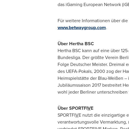
das iGaming European Network (iGE
Für weitere Informationen über di
www.betwaygroup.com
.
Über Hertha BSC
Hertha BSC kann auf eine über 125-
Bundesliga. Der größte Verein Berl
Folge Deutscher Meister. Dreimal e
des UEFA-Pokals, 2000 zog der Hau
Heimspielstätte der Blau-Weißen – i
Jubiläumssaison 2017 bestreitet He
wohl jeder Berliner unterschreiben
Über SPORTFI
V
E
SPORTFI
V
E nutzt die einzigartige
verantwortungsvolle Vermarktung,
verbindet SPORTFI
V
E Marken, Rech