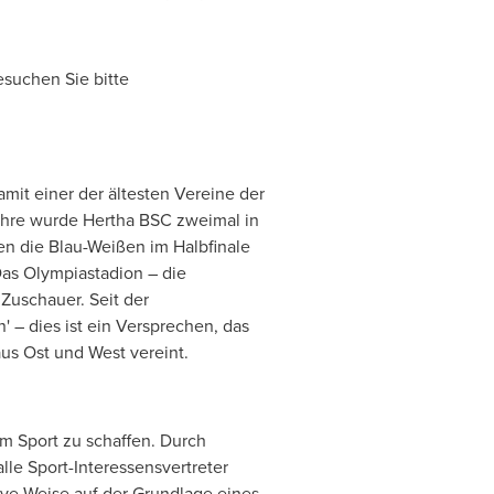
suchen Sie bitte
mit einer der ältesten Vereine der
Jahre wurde Hertha BSC zweimal in
n die Blau-Weißen im Halbfinale
as Olympiastadion – die
 Zuschauer. Seit der
n
' – dies ist ein Versprechen, das
us Ost und West vereint.
im Sport zu schaffen. Durch
lle Sport-Interessensvertreter
ive Weise auf der Grundlage eines