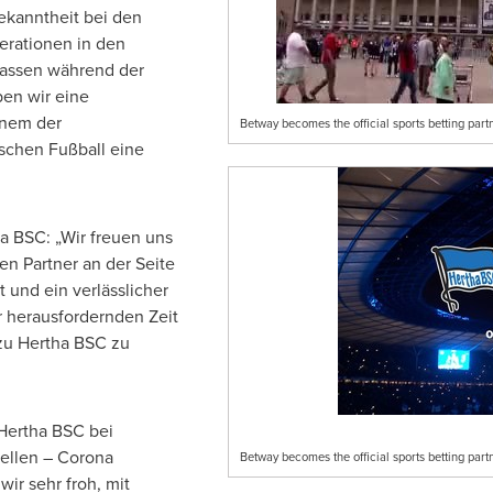
ekanntheit bei den
erationen in den
lassen während der
ben wir eine
inem der
Betway becomes the official sports betting par
tschen Fußball eine
ha BSC: „Wir freuen uns
en Partner an der Seite
 und ein verlässlicher
er herausfordernden Zeit
 zu Hertha BSC zu
Hertha BSC bei
uellen – Corona
Betway becomes the official sports betting pa
ir sehr froh, mit