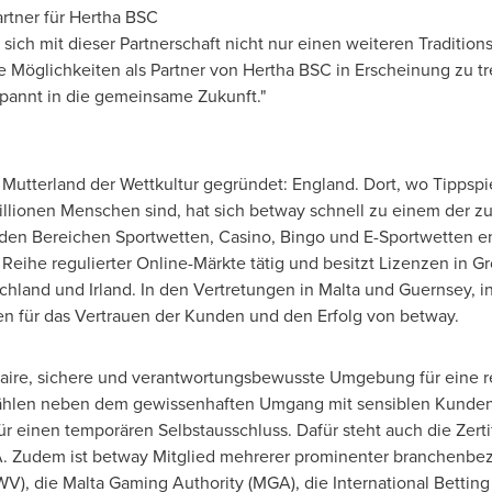
rtner für Hertha BSC
ich mit dieser Partnerschaft nicht nur einen weiteren Traditions
Möglichkeiten als Partner von Hertha BSC in Erscheinung zu tre
spannt in die gemeinsame Zukunft."
Mutterland der Wettkultur gegründet:
England
. Dort, wo Tippspi
llionen Menschen sind, hat sich betway schnell zu einem der zuv
 den Bereichen Sportwetten, Casino, Bingo und E-Sportwetten en
Reihe regulierter Online-Märkte tätig und besitzt Lizenzen in G
hland und Irland. In den Vertretungen in
Malta
und
Guernsey
, i
nen für das Vertrauen der Kunden und den Erfolg von betway.
faire, sichere und verantwortungsbewusste Umgebung für eine r
ählen neben dem gewissenhaften Umgang mit sensiblen Kunden
ür einen temporären Selbstausschluss. Dafür steht auch die Zert
. Zudem ist betway Mitglied mehrerer prominenter branchenbez
, die Malta Gaming Authority (MGA), die International Betting I