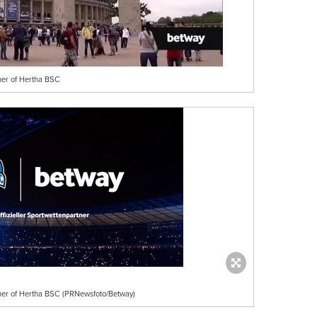
tner of Hertha BSC
rtner of Hertha BSC (PRNewsfoto/Betway)