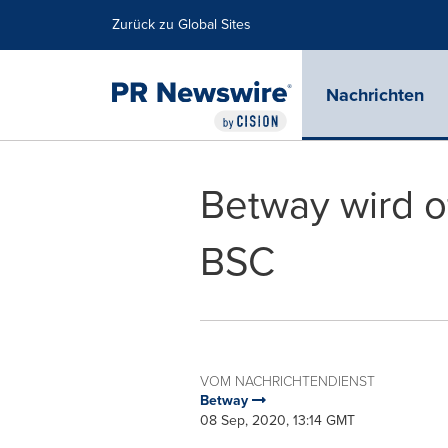
Erklärung zur Barrierefreiheit
Navigation überspringen
Zurück zu Global Sites
Nachrichten
Betway wird of
BSC
VOM NACHRICHTENDIENST
Betway
08 Sep, 2020, 13:14 GMT