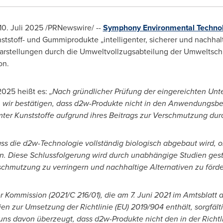
10. Juli 2025
/PRNewswire/ --
Symphony Environmental Technol
nststoff- und Gummiprodukte „intelligenter, sicherer und nachhal
Klarstellungen durch die Umweltvollzugsabteilung der Umweltsc
on.
2025 heißt es:
„Nach gründlicher Prüfung der eingereichten Unt
 wir bestätigen, dass d2w-Produkte nicht in den Anwendungsbere
ter Kunststoffe aufgrund ihres Beitrags zur Verschmutzung durc
ass die d2w-Technologie vollständig biologisch abgebaut wird, o
n. Diese Schlussfolgerung wird durch unabhängige Studien gest
erschmutzung zu verringern und nachhaltige Alternativen zu förde
Kommission (2021/C 216/01), die am 7. Juni 2021 im Amtsblatt 
nien zur Umsetzung der Richtlinie (EU) 2019/904 enthält, sorgfält
ns davon überzeugt, dass d2w-Produkte nicht den in der Richt