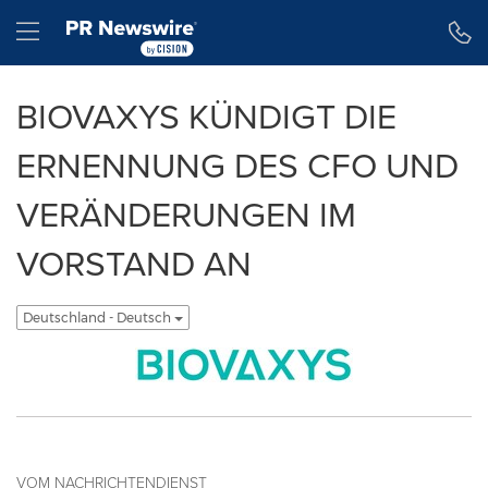
Erklärung zur Barrierefreiheit
Navigation überspringen
Hamburger menu
BIOVAXYS KÜNDIGT DIE
ERNENNUNG DES CFO UND
VERÄNDERUNGEN IM
VORSTAND AN
Deutschland - Deutsch
VOM NACHRICHTENDIENST