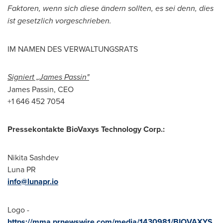
Faktoren, wenn sich diese ändern sollten, es sei denn, dies
ist gesetzlich vorgeschrieben.
IM NAMEN DES VERWALTUNGSRATS
Signiert „James Passin"
James Passin
, CEO
+1 646 452 7054
Pressekontakte BioVaxys Technology Corp.:
Nikita Sashdev
Luna PR
info@lunapr.io
Logo -
https://mma.prnewswire.com/media/1430981/BIOVAXYS