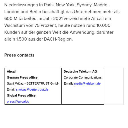
Niederlassungen in
Paris
,
New York
,
Sydney
,
Madrid
,
London
und
Berlin
beschäftigt das Unternehmen mehr als
600 Mitarbeiter.
Im Jahr
2021 verzeichnete Aircall ein
Wachstum von 75 Prozent, heute nutzen rund 10.000
Kunden auf der ganzen Welt die Anwendung, darunter
allein 1.500 aus der DACH-Region.
Press contacts
Aircall
Deutsche Telekom AG
German Press office
Corporate Communications
Stanij Wićaz - BETTERTRUST GmbH
Email:
media@telekom.de
Email:
s.wicaz@bettertrust.de
Global Press office
press@aircall.io