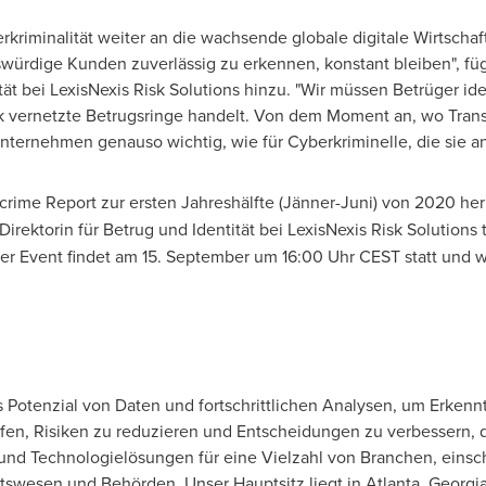
kriminalität weiter an die wachsende globale digitale Wirtschaf
würdige Kunden zuverlässig zu erkennen, konstant bleiben", füg
tät bei LexisNexis Risk Solutions hinzu. "Wir müssen Betrüger ide
k vernetzte Betrugsringe handelt. Von dem Moment an, wo Trans
nternehmen genauso wichtig, wie für Cyberkriminelle, die sie an
rime Report zur ersten Jahreshälfte (Jänner-
Juni) von
2020 heru
 Direktorin für Betrug und Identität bei LexisNexis Risk Solutions
er Event findet am 15. September um 16:00 Uhr CEST statt und wi
s Potenzial von Daten und fortschrittlichen Analysen, um Erkenn
en, Risiken zu reduzieren und Entscheidungen zu verbessern, 
nd Technologielösungen für eine Vielzahl von Branchen, einsch
tswesen und Behörden. Unser Hauptsitz liegt in
Atlanta, Georgi