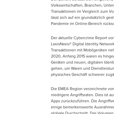
Volkswirtschaften, Branchen, Unter
Transaktionen im Vergleich zum Vor
lässt sich auf ein grundsätzlich 
Pandemie im Online-Bereich rücksc
Der aktuelle Cybercrime Report von
LexisNexis® Digital Identity Netwo
Transaktionen mit Mobilgeräten neh
2020, Anfang 2015 waren es hingege
Geräten und neuen, digitalen Identit
gehen, um Waren und Dienstleistun
physisches Geschäft schwerer zugä
Die EMEA Region verzeichnete von 
niedrigere Angriffsraten. Dies ist
Apps zurückzuführen. Die Angriffsm
einige bemerkenswerte Ausnahmen. 
globale Durchschnitt. Das Volumen 