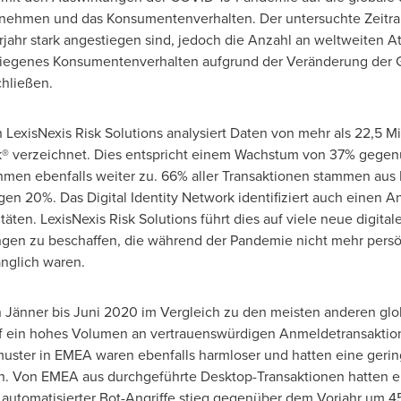
nehmen und das Konsumentenverhalten. Der untersuchte Zeitraum
jahr stark angestiegen sind, jedoch die Anzahl an weltweiten A
gestiegenes Konsumentenverhalten aufgrund der Veränderung de
hließen.
 LexisNexis Risk Solutions analysiert
Daten von
mehr als 22,5 Mi
rk® verzeichnet. Dies entspricht einem Wachstum von 37% gegen
men ebenfalls weiter zu. 66% aller Transaktionen stammen aus 
n 20%. Das Digital Identity Network identifiziert auch einen A
äten. LexisNexis Risk Solutions führt dies auf viele neue digital
gen zu beschaffen, die während der Pandemie nicht mehr persön
nglich waren.
Jänner bis Juni 2020 im Vergleich zu den meisten anderen gl
 auf ein hohes Volumen an vertrauenswürdigen Anmeldetransaktion
uster in EMEA waren ebenfalls harmloser und hatten eine geringe
Von EMEA aus durchgeführte Desktop-Transaktionen hatten eine
automatisierter Bot-Angriffe stieg gegenüber dem Vorjahr um 4