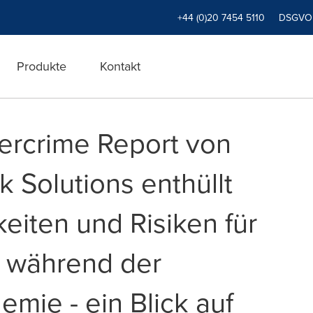
+44 (0)20 7454 5110
DSGVO
Produkte
Kontakt
ercrime Report von
k Solutions enthüllt
eiten und Risiken für
e während der
mie - ein Blick auf