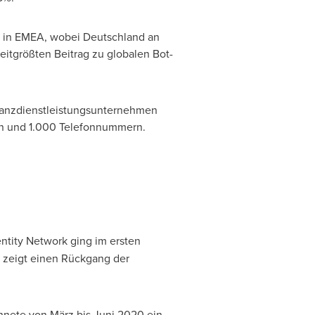
n in EMEA, wobei Deutschland an
itgrößten Beitrag zu globalen Bot-
Finanzdienstleistungsunternehmen
en und 1.000 Telefonnummern.
entity Network ging im ersten
 zeigt einen Rückgang der
hnete von März bis Juni 2020 ein