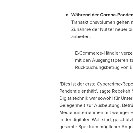
Während der Corona-Pande
Transaktionsvolumen gehen m
Zunahme der Nutzer neuer dig
anbieten.
E-Commerce-Händler verzeic
mit den Ausgangssperren z
Rückbuchungsbetrug von Er
"Dies ist der erste Cybercrime-Repo
Pandemie enthält", sagte
Rebekah 
Digitaltechnik war sowohl für Unte
Gelegenheit zur Ausbeutung. Betrüg
Medienunternehmen mit weniger Eint
in der digitalen Welt sind, geschü
gesamte Spektrum möglicher Angrif