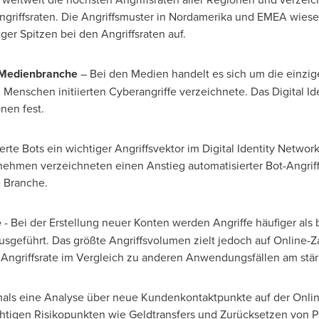
griffsraten. Die Angriffsmuster in Nordamerika und EMEA wies
ger Spitzen bei den Angriffsraten auf.
r Medienbranche
– Bei den Medien handelt es sich um die einzig
Menschen initiierten Cyberangriffe verzeichnete. Das Digital Ide
nen fest.
rte Bots ein wichtiger Angriffsvektor im Digital Identity Network
nehmen verzeichneten einen Anstieg automatisierter Bot-Angrif
e Branche.
e
- Bei der Erstellung neuer Konten werden Angriffe häufiger als
usgeführt. Das größte Angriffsvolumen zielt jedoch auf Online-Z
 Angriffsrate im Vergleich zu anderen Anwendungsfällen am stä
tmals eine Analyse über neue Kundenkontaktpunkte auf der Onl
chtigen Risikopunkten wie Geldtransfers und Zurücksetzen von P