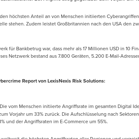
 den höchsten Anteil an von Menschen initiierten Cyberangriffe
telle stehen. Zudem leistet Großbritannien nach den
USA
den zwe
werk für Bankbetrug war, dass mehr als 17 Millionen USD in 10 
ieses Netzwerk bestand aus 7.800 Geräten, 5.200 E-Mail-Adress
ercrime Report von LexisNexis Risk Solutions:
Die vom Menschen initiierte Angriffsrate im gesamten Digital Id
zum Vorjahr um 33% zurück. Die Aufschlüsselung nach Sektoren
3% und der Angriffsraten im E-Commerce um 55%.
weltweit die höchsten Angriffsraten aller Regionen und verzeic