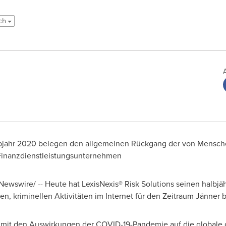
sch
bjahr 2020 belegen den allgemeinen Rückgang der von Menschen 
Finanzdienstleistungsunternehmen
ewswire/ -- Heute hat LexisNexis® Risk Solutions seinen halbj
len, kriminellen Aktivitäten im Internet für den Zeitraum Jänner 
 mit den Auswirkungen der COVID-19-Pandemie auf die globale di