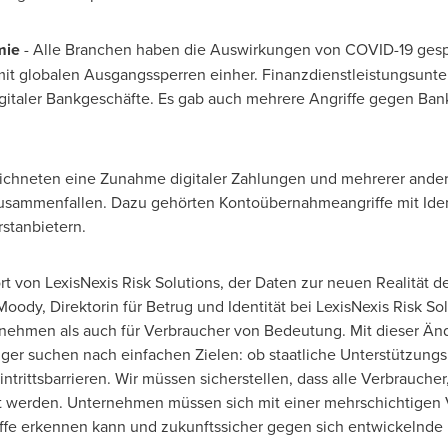
mie
-
Alle Branchen
haben die Auswirkungen von COVID-19 gespü
it globalen Ausgangssperren einher. Finanzdienstleistungsunt
italer Bankgeschäfte. Es gab auch mehrere Angriffe gegen Ban
hneten eine Zunahme digitaler Zahlungen und mehrerer anderer
usammenfallen. Dazu gehörten Kontoübernahmeangriffe mit Ide
stanbietern.
rt von LexisNexis Risk Solutions, der Daten zur neuen Realität d
Moody
, Direktorin für Betrug und Identität bei LexisNexis Risk S
rnehmen als auch für Verbraucher von Bedeutung. Mit dieser Änd
er suchen nach einfachen Zielen: ob staatliche Unterstützungs
rittsbarrieren. Wir müssen sicherstellen, dass alle Verbraucher
tzt werden. Unternehmen müssen sich mit einer mehrschichtigen 
fe erkennen kann und zukunftssicher gegen sich entwickelnde 