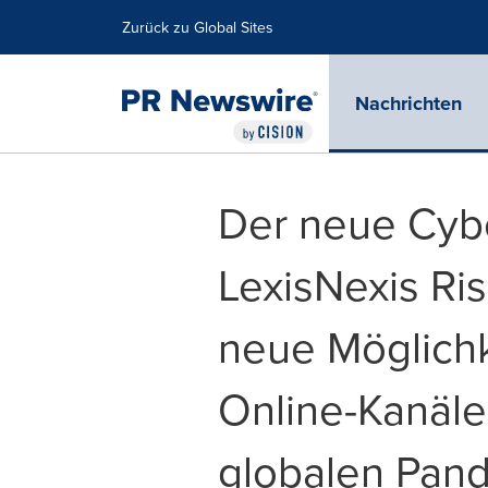
Erklärung zur Barrierefreiheit
Navigation überspringen
Zurück zu Global Sites
Nachrichten
Der neue Cyb
LexisNexis Ris
neue Möglichk
Online-Kanäl
globalen Pande