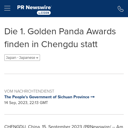
Erklärung zur Barrierefreiheit
Navigation überspringen
Hamburger menu
Die 1. Golden Panda Awards
finden in Chengdu statt
Japan - Japanese
VOM NACHRICHTENDIENST
The People's Government of Sichuan Province
14 Sep, 2023, 22:13 GMT
CHENGDU, China
,
15.
September 2023
/PRNewswire/ -- Am