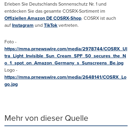
Erleben Sie Deutschlands Sonnenschutz Nr. 1 und
entdecken Sie das gesamte COSRX-Sortiment im
Offiziellen Amazon DE COSRX-Shop
. COSRX ist auch
auf
Instagram
und
TikTok
vertreten.
Foto -
https://mma.prnewswire.com/media/2978744/COSRX_Ul
tra_Light_Invisible_Sun_Cream_SPF_50_secures_the_N
o_1_spot_on_Amazon_Germany_s_Sunscreens_Be.jpg
Logo -
https://mma.prnewswire.com/media/2648141/COSRX_Lo
go.jpg
Mehr von dieser Quelle