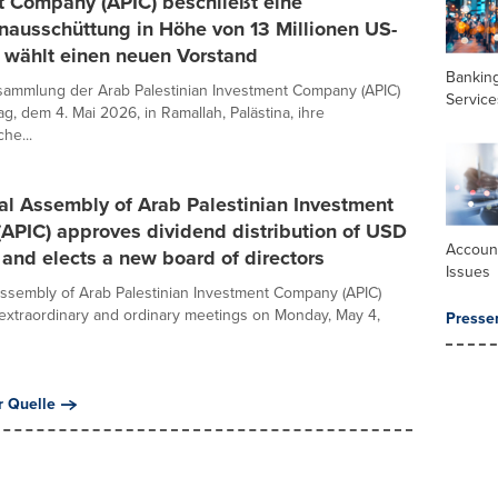
t Company (APIC) beschließt eine
nausschüttung in Höhe von 13 Millionen US-
 wählt einen neuen Vorstand
Banking
sammlung der Arab Palestinian Investment Company (APIC)
Service
g, dem 4. Mai 2026, in Ramallah, Palästina, ihre
he...
al Assembly of Arab Palestinian Investment
APIC) approves dividend distribution of USD
Accoun
, and elects a new board of directors
Issues
ssembly of Arab Palestinian Investment Company (APIC)
extraordinary and ordinary meetings on Monday, May 4,
Presse
r Quelle