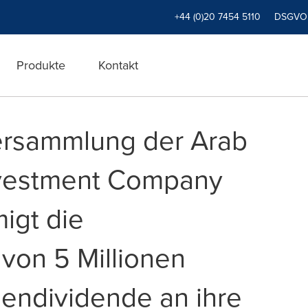
+44 (0)20 7454 5110
DSGVO
Produkte
Kontakt
ersammlung der Arab
nvestment Company
igt die
von 5 Millionen
iendividende an ihre