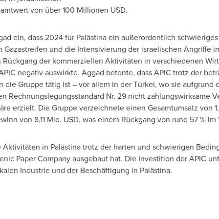
samtwert von über 100 Millionen USD.
d ein, dass 2024 für Palästina ein außerordentlich schwieriges 
Gazastreifen und die Intensivierung der israelischen Angriffe i
Rückgang der kommerziellen Aktivitäten in verschiedenen Wirts
PIC negativ auswirkte. Aggad betonte, dass APIC trotz der beträ
die Gruppe tätig ist – vor allem in der Türkei, wo sie aufgrund 
en Rechnungslegungsstandard Nr. 29 nicht zahlungswirksame Ver
äre erzielt. Die Gruppe verzeichnete einen Gesamtumsatz von 1
winn von 8,11 Mio. USD, was einem Rückgang von rund 57 % im V
 Aktivitäten in Palästina trotz der harten und schwierigen Bed
nic Paper Company ausgebaut hat. Die Investition der APIC unt
kalen Industrie und der Beschäftigung in Palästina.