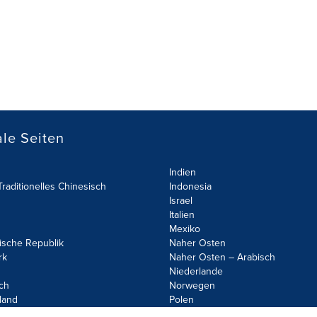
le Seiten
Indien
raditionelles Chinesisch
Indonesia
Israel
Italien
Mexiko
ische Republik
Naher Osten
rk
Naher Osten – Arabisch
Niederlande
ch
Norwegen
land
Polen