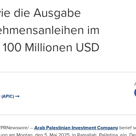
ie die Ausgabe
ehmensanleihen im
 100 Millionen USD
 (APIC)
/PRNewswire/ --
Arab Palestinian Investment Company
berief s
ung am Montag, den 5. Mai 2025, in
Ramallah
, Palästina, ein. 