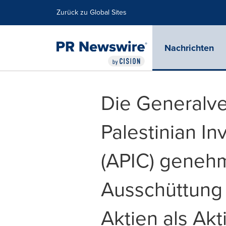
Erklärung zur Barrierefreiheit
Navigation überspringen
Zurück zu Global Sites
Nachrichten
Die Generalv
Palestinian I
(APIC) genehm
Ausschüttung 
Aktien als Akt