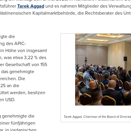
ftsführer
Tarek Aggad
und es nahmen Mitglieder des Verwaltung
alästinensischen Kapitalmarktbehörde, die Rechtsberater des Un
igte die
ng des APIC-
 in Höhe von insgesamt
n, was etwa 3,22 % des
er Gesellschaft von 155
t das genehmigte
rreichen. Die
25 an die
ttet werden, besitzen
nen USD.
ng genehmigte die
Tarek Aggad, Chairman of the Board of Directo
iner fünfjährigen
ar, in jordanischen