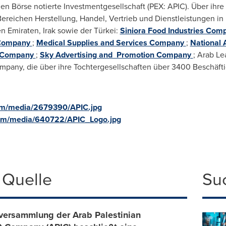
hen Börse notierte Investmentgesellschaft (PEX: APIC). Über ihre 
 Bereichen Herstellung, Handel, Vertrieb und Dienstleistungen in 
n Emiraten, Irak sowie der Türkei:
Siniora Food Industries Co
 Company
;
Medical Supplies and Services Company
;
National
r Company
;
Sky Advertising and Promotion Company
; Arab L
mpany, die über ihre Tochtergesellschaften über 3400 Beschäfti
om/media/2679390/APIC.jpg
com/media/640722/APIC_Logo.jpg
 Quelle
Su
versammlung der Arab Palestinian