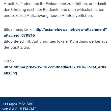
Arbeit
zu finden und ihr Einkommen zu erhöhen, und damit
der Erholung nach der Epidemie und dem wirtschaftlichen
und sozialen Aufschwung neuen Antrieb verliehen.
Bildanhang Link:
http://asianetnews.net/view-attachment?
attach-id=379816
Bildunterschrift: Aufführungen lokaler Kunsthandwerker aus
der Stadt Ziqiu.
Foto -
https://mma.prnewswire.com/media/1373906/Local_artis
ans.jpg
+44 (0)20 7454 5110
von 8 AM - 5 PM GMT