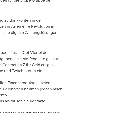
gen für die große Gruppe der
ng zu Bankkonten in der
ben in Asien eine Revolution im
nliche digitale Zahlungslösungen
eeinflusst. Drei Viertel der
ngeben, dass sie Produkte gekauft
e Generation Z ihr Geld ausgibt,
se und Twitch bieten eine
ellen Finanzprodukten - seien es
le Geldbörsen nehmen jedoch rasch
onto
.
 als für soziale Kontakte,