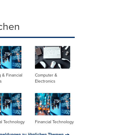
chen
 & Financial
Computer &
s
Electronics
al Technology
Financial Technology
meldungen zu ähnlichen Themen