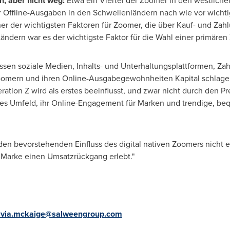
n, aber nicht weg:
Etwa ein Viertel der Zoomer in den westliche
Offline-Ausgaben in den Schwellenländern nach wie vor wichtig, a
ner der
wichtigsten Faktoren für Zoomer, die über Kauf- und Za
 Ländern war es der wichtigste Faktor für die Wahl einer primär
ssen soziale Medien, Inhalts- und Unterhaltungsplattformen, Za
oomern und ihren Online-Ausgabegewohnheiten Kapital schlagen
ation Z wird als erstes beeinflusst, und zwar nicht durch den Pr
ales Umfeld, ihr Online-Engagement für Marken und trendige, b
en bevorstehenden Einfluss des digital nativen Zoomers nicht 
e Marke einen Umsatzrückgang erlebt."
lvia.mckaige@salweengroup.com