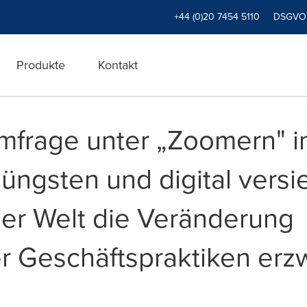
+44 (0)20 7454 5110
DSGVO
Produkte
Kontakt
frage unter „Zoomern" i
 jüngsten und digital versi
er Welt die Veränderung
er Geschäftspraktiken er