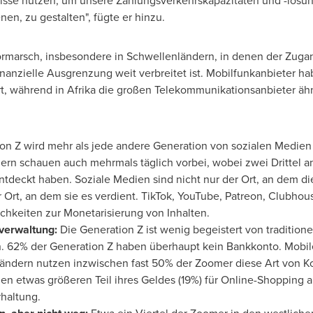
nisse nutzen, um unsere Zahlungsverkehrskapazitäten und -lösun
en, zu gestalten", fügte er hinzu.
rmarsch, insbesondere in Schwellenländern, in denen der Zuga
nanzielle Ausgrenzung weit verbreitet ist. Mobilfunkanbieter ha
t, während in Afrika die großen Telekommunikationsanbieter äh
on Z wird mehr als jede andere Generation von sozialen Medien b
rn schauen auch mehrmals täglich vorbei, wobei zwei Drittel a
entdeckt haben. Soziale Medien sind nicht nur der Ort, an dem di
rt, an dem sie es verdient. TikTok, YouTube, Patreon, Clubhou
hkeiten zur Monetarisierung von Inhalten.
verwaltung:
Die Generation Z ist wenig begeistert von tradition
n. 62% der Generation Z haben überhaupt kein Bankkonto. Mobi
ländern nutzen inzwischen fast 50% der Zoomer diese
Art von K
 etwas größeren Teil ihres Geldes (19%) für Online-Shopping aus
haltung.