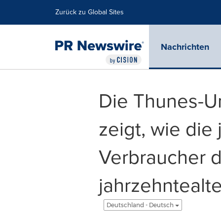
Erklärung zur Barrierefreiheit
Navigation überspringen
Zurück zu Global Sites
Nachrichten
Die Thunes-Um
zeigt, wie die
Verbraucher d
jahrzehntealt
Deutschland - Deutsch