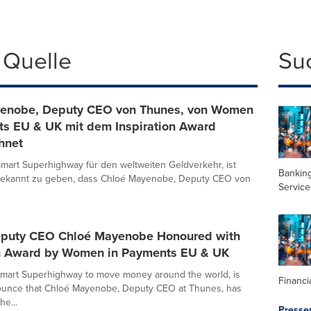
 Quelle
Su
enobe, Deputy CEO von Thunes, von Women
ts EU & UK mit dem Inspiration Award
hnet
mart Superhighway für den weltweiten Geldverkehr, ist
Banking
, bekannt zu geben, dass Chloé Mayenobe, Deputy CEO von
Service
puty CEO Chloé Mayenobe Honoured with
on Award by Women in Payments EU & UK
Smart Superhighway to move money around the world, is
Financi
ounce that Chloé Mayenobe, Deputy CEO at Thunes, has
e...
Presse