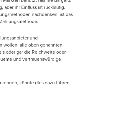
n Märkten benutzt fast nie Bargeld.
ber ihr Einfluss ist rückläufig.
hlungsmethoden nachdenken, ist das
en Zahlungsmethode.
hlungsanbieter und
 wollen, alle oben genannten
eis oder gar die Reichweite oder
equeme und vertrauenswürdige
erkennen, könnte dies dazu führen,