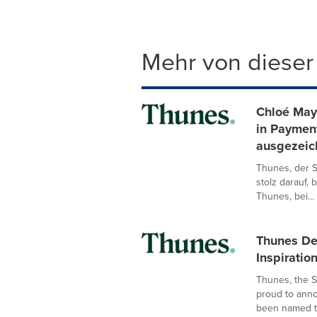
Mehr von dieser
Chloé May
in Paymen
ausgezeic
Thunes, der S
stolz darauf
Thunes, bei...
Thunes De
Inspirati
Thunes, the 
proud to ann
been named th