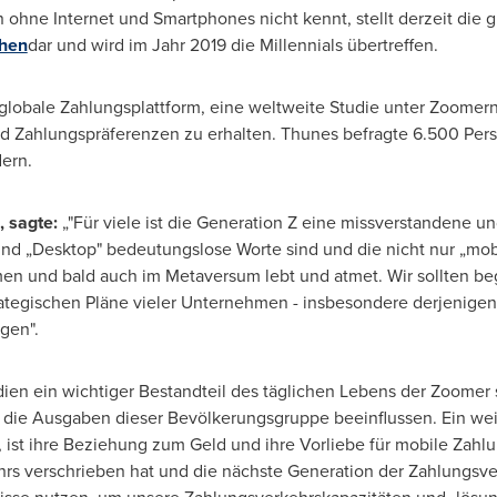
ohne Internet und Smartphones nicht kennt, stellt derzeit die
chen
dar und wird im Jahr 2019 die Millennials übertreffen.
 globale Zahlungsplattform, eine weltweite Studie unter Zoomer
- und Zahlungspräferenzen zu erhalten. Thunes befragte 6.500 Pe
dern.
, sagte:
„"Für viele ist die Generation Z eine missverstandene u
und „Desktop" bedeutungslose Worte sind und die nicht nur „mobil
rmen und bald auch im Metaversum lebt und atmet. Wir sollten be
tegischen Pläne vieler Unternehmen - insbesondere derjenigen,
gen".
dien ein wichtiger Bestandteil des täglichen Lebens der Zoomer 
die Ausgaben dieser Bevölkerungsgruppe beeinflussen. Ein weit
, ist ihre Beziehung zum Geld und ihre Vorliebe für mobile Zahl
hrs verschrieben hat und die nächste Generation der Zahlungsver