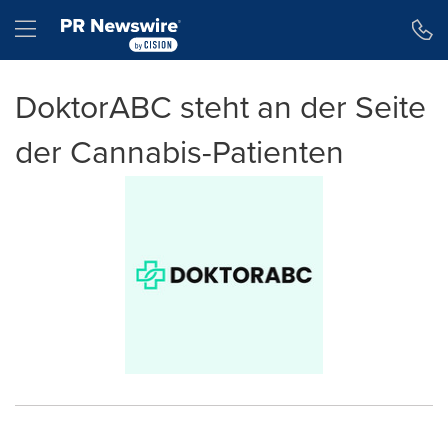
Erklärung zur Barrierefreiheit
Navigation überspringen
Hamburger menu
DoktorABC steht an der Seite
der Cannabis-Patienten