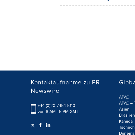
Kontaktaufnahme zu PR
Globa
Newswire
APAC
APAC – T
+44 (0)20 7454 5110
Asien
von 8 AM - 5 PM GMT
Brasilien
Kanada
Tschech
Dänema