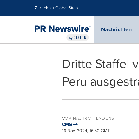
Erklärung zur Barrierefreiheit
Navigation überspringen
Zurück zu Global Sites
Nachrichten
Dritte Staffel 
Peru ausgestr
VOM NACHRICHTENDIENST
CMG
16 Nov, 2024, 16:50 GMT