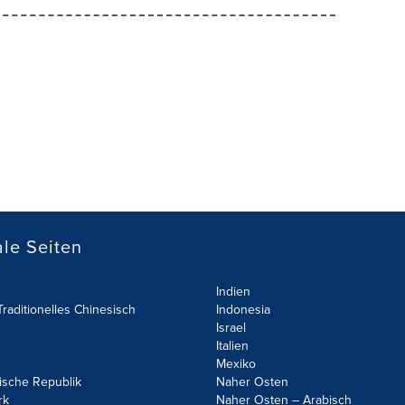
le Seiten
Indien
raditionelles Chinesisch
Indonesia
Israel
Italien
Mexiko
ische Republik
Naher Osten
rk
Naher Osten – Arabisch