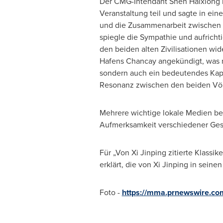
Der CMG-Intendant Shen Haixiong 
Veranstaltung teil und sagte in ein
und die Zusammenarbeit zwischen
spiegle die Sympathie und aufrich
den beiden alten Zivilisationen wi
Hafens Chancay angekündigt, was n
sondern auch ein bedeutendes Kapit
Resonanz zwischen den beiden Völ
Mehrere wichtige lokale Medien be
Aufmerksamkeit verschiedener Gese
Für „Von Xi Jinping zitierte Klas
erklärt, die von Xi Jinping in seine
Foto -
https://mma.prnewswire.c