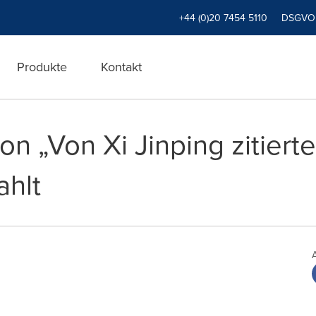
+44 (0)20 7454 5110
DSGVO
Produkte
Kontakt
von „Von Xi Jinping zitierte
ahlt