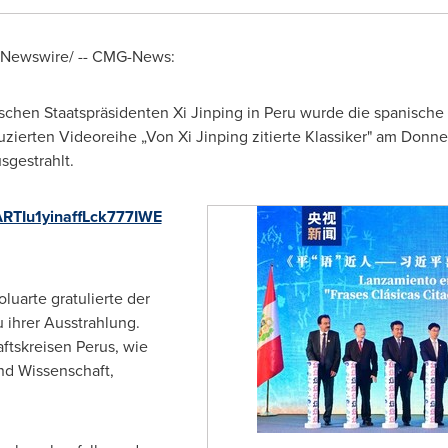
Newswire/ --
CMG-News:
schen Staatspräsidenten Xi Jinping in
Peru
wurde die spanische V
ierten Videoreihe „Von Xi Jinping zitierte Klassiker" am Donner
gestrahlt.
/ARTIu1yinaffLck777IWE
oluarte
gratulierte der
 ihrer Ausstrahlung.
ftskreisen Perus, wie
und Wissenschaft,