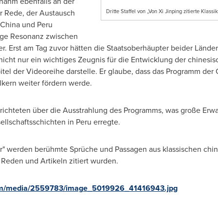
nahm ebenfalls an der
er Rede, der Austausch
Dritte Staffel von „Von Xi Jinping zitierte Klassi
China
und
Peru
tige Resonanz zwischen
der. Erst am Tag zuvor hätten die Staatsoberhäupter beider Länd
icht nur ein wichtiges Zeugnis für die Entwicklung der chines
el der Videoreihe darstelle. Er glaube, dass das Programm der
kern weiter fördern werde.
richteten über die Ausstrahlung des Programms, was große Erw
llschaftsschichten in
Peru
erregte.
siker" werden berühmte Sprüche und Passagen aus klassischen ch
n Reden und Artikeln zitiert wurden.
om/media/2559783/image_5019926_41416943.jpg