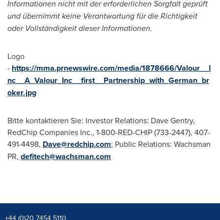
Informationen nicht mit der erforderlichen Sorgfalt geprüft
und übernimmt keine Verantwortung für die Richtigkeit
oder Vollständigkeit dieser Informationen.
Logo
-
https://mma.prnewswire.com/media/1878666/Valour__I
nc__A_Valour_Inc__first__Partnership_with_German_br
oker.jpg
Bitte kontaktieren Sie: Investor Relations:
Dave Gentry
,
RedChip Companies Inc., 1-800-RED-CHIP (733-2447), 407-
491-4498,
Dave@redchip.com
; Public Relations: Wachsman
PR,
defitech@wachsman.com
+44 (0)20 7454 5110