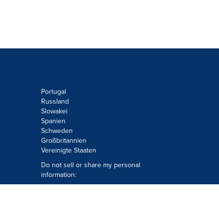
Portugal
Russland
Slowakei
Spanien
Schweden
Großbritannien
Vereinigte Staaten
Do not sell or share my personal
information:
Submit via
Privacy@cision.com
Call Privacy toll-free: 877-297-8921