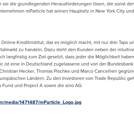
sie die grundlegenden Herausforderungen lösen, die sonst den
ternehmen mParticle hat seinen Hauptsitz in
New York City
und 
 Online-Kreditinstitut, das es möglich macht, mit nur drei Taps u
italmarkt zu handeln. Dazu steht den Kunden neben der intuiti
h langfristig zum Ziel gesetzt, dass jeder die Möglichkeit haben s
c ist eine in Deutschland zugelassene und von der Bundesbank 
Christian Hecker
,
Thomas Pischke
und
Marco Cancellieri
gegründ
uropäischen Ländern. Zu den Investoren von Trade Republic ge
 Fund und Project A sowie die sino AG.
m/media/1471487/mParticle_Logo.jpg