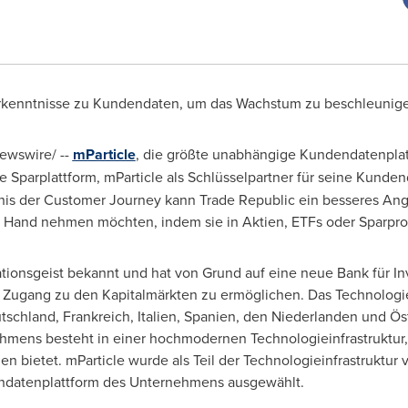
Erkenntnisse zu Kundendaten, um das Wachstum zu beschleunig
ewswire/ --
mParticle
, die größte unabhängige Kundendatenplat
e Sparplattform, mParticle als Schlüsselpartner für seine Kunden
is der Customer Journey kann Trade Republic ein besseres Angebo
ie Hand nehmen möchten, indem sie in Aktien, ETFs oder Sparpr
vationsgeist bekannt und hat von Grund auf eine neue Bank für I
 Zugang zu den Kapitalmärkten zu ermöglichen. Das Technologi
tschland, Frankreich, Italien, Spanien, den Niederlanden und Ös
hmens besteht in einer hochmodernen Technologieinfrastruktur,
n bietet. mParticle wurde als Teil der Technologieinfrastruktur 
datenplattform des Unternehmens ausgewählt.