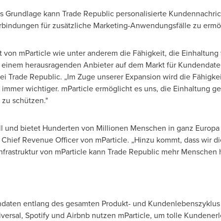
ls Grundlage kann Trade Republic personalisierte Kundennachrich
erbindungen für zusätzliche Marketing-Anwendungsfälle zu ermö
von mParticle wie unter anderem die Fähigkeit, die Einhaltung 
u einem herausragenden Anbieter auf dem Markt für Kundendaten
bei Trade Republic. „Im Zuge unserer Expansion wird die Fähigkei
immer wichtiger. mParticle ermöglicht es uns, die Einhaltung ge
zu schützen."
ll und bietet Hunderten von Millionen Menschen in ganz Europ
y, Chief Revenue Officer von mParticle. „Hinzu kommt, dass wir
frastruktur von mParticle kann Trade Republic mehr Menschen hel
ndaten entlang des gesamten Produkt- und Kundenlebenszyklus 
rsal, Spotify und Airbnb nutzen mParticle, um tolle Kundenerle