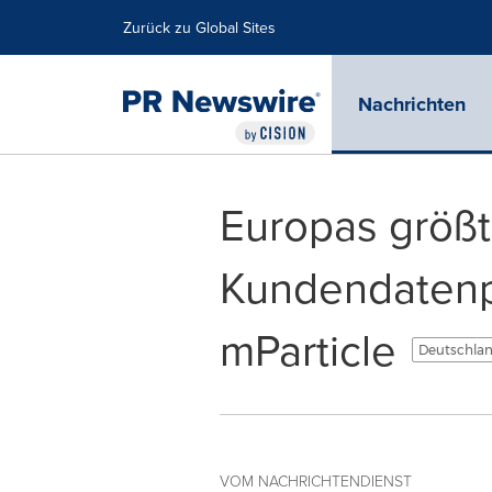
Erklärung zur Barrierefreiheit
Navigation überspringen
Zurück zu Global Sites
Nachrichten
Europas größt
Kundendatenp
mParticle
Deutschlan
VOM NACHRICHTENDIENST