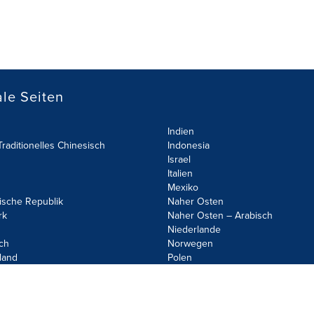
le Seiten
Indien
raditionelles Chinesisch
Indonesia
Israel
Italien
Mexiko
ische Republik
Naher Osten
rk
Naher Osten – Arabisch
Niederlande
ch
Norwegen
land
Polen