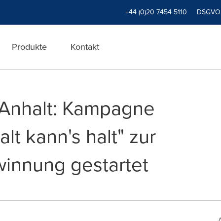
+44 (0)20 7454 5110
DSGVO
Produkte
Kontakt
Anhalt: Kampagne
t kann's halt" zur
innung gestartet