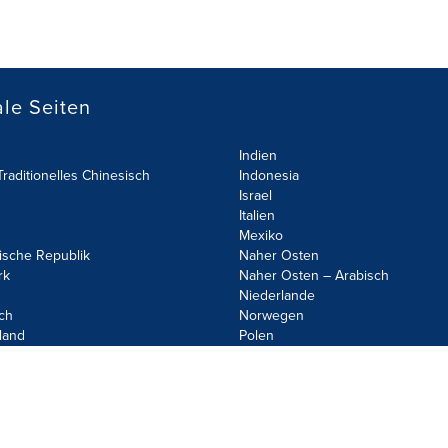
le Seiten
Indien
raditionelles Chinesisch
Indonesia
Israel
Italien
Mexiko
ische Republik
Naher Osten
rk
Naher Osten – Arabisch
Niederlande
ch
Norwegen
land
Polen
olicy
Site Map
Cookie Settings