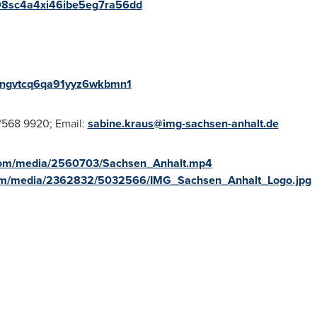
a98sc4a4xi46ibe5eg7ra56dd
rshngvtcq6qa91yyz6wkbmn1
1/568 9920; Email:
sabine.kraus@img-sachsen-anhalt.de
com/media/2560703/Sachsen_Anhalt.mp4
com/media/2362832/5032566/IMG_Sachsen_Anhalt_Logo.jpg