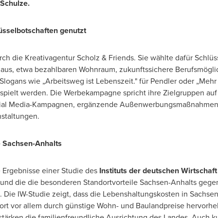
 Schulze.
üsselbotschaften genutzt
h die Kreativagentur Scholz & Friends. Sie wählte dafür Schlü
us, etwa bezahlbaren Wohnraum, zukunftssichere Berufsmöglich
ogans wie „Arbeitsweg ist Lebenszeit." für Pendler oder „Mehr G
espielt werden. Die Werbekampagne spricht ihre Zielgruppen auf
Social Media-Kampagnen, ergänzende Außenwerbungsmaßnahmen
staltungen.
e Sachsen-Anhalts
 Ergebnisse einer Studie des
Instituts der deutschen Wirtschaft
 und die die besonderen Standortvorteile Sachsen-Anhalts geg
 Die IW-Studie zeigt, dass die Lebenshaltungskosten in Sachse
ort vor allem durch günstige Wohn- und Baulandpreise hervorheb
ärken die familienfreundliche Ausrichtung des Landes. Auch kult