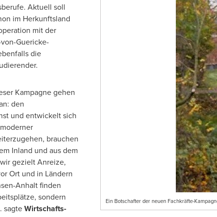
erufe. Aktuell soll
hon im Herkunftsland
peration mit der
-von-Guericke-
benfalls die
udierender.
ieser Kampagne gehen
an: den
st und entwickelt sich
s moderner
iterzugehen, brauchen
s dem Inland und aus dem
ir gezielt Anreize,
vor Ort und in Ländern
hsen-Anhalt finden
eitsplätze, sondern
Ein Botschafter der neuen Fachkräfte-Kampagne
. sagte
Wirtschafts-