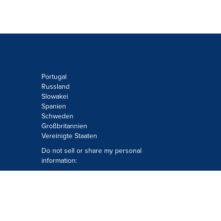
Portugal
Russland
Slowakei
Spanien
Schweden
Großbritannien
Vereinigte Staaten
Do not sell or share my personal
information:
Submit via
Privacy@cision.com
Call Privacy toll-free: 877-297-8921
Copyright © 2026
Cision
US Inc.