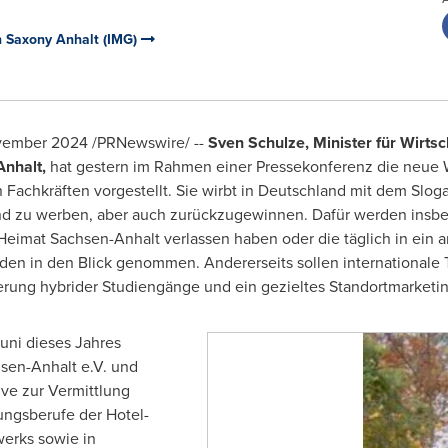
n Saxony Anhalt (IMG)
ember 2024
/PRNewswire/ --
Sven Schulze, Minister für Wirtsc
Anhalt,
hat gestern im Rahmen einer Pressekonferenz die neu
achkräften vorgestellt. Sie wirbt in Deutschland mit dem Slogan
s Land zu werben, aber auch zurückzugewinnen. Dafür werden in
 Heimat Sachsen-Anhalt verlassen haben oder die täglich in ei
en in den Blick genommen. Andererseits sollen internationale 
derung hybrider Studiengänge und ein gezieltes Standortmarke
Juni dieses Jahres
en-Anhalt e.V. und
ve zur Vermittlung
ungsberufe der Hotel-
erks sowie in