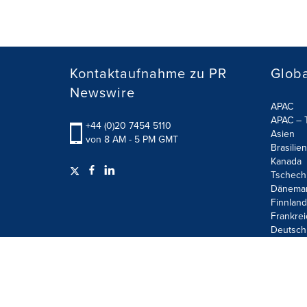
Kontaktaufnahme zu PR
Globa
Newswire
APAC
APAC – T
+44 (0)20 7454 5110
Asien
von 8 AM - 5 PM GMT
Brasilien
Kanada
Tschech
Dänema
Finnland
Frankrei
Deutsch
Terms of Use
Privacy Policy
Information Security P