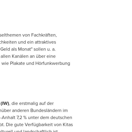
sselthemen von Fachkräften,
keiten und ein attraktives
eld als Monat" sollen u. a.
 allen Kanälen an über eine
 wie Plakate und Hörfunkwerbung
 (IW)
, die erstmalig auf der
enüber anderen Bundesländern im
n-Anhalt 7,2 % unter dem deutschen
t. Die gute Verfügbarkeit von Kitas
urell und landschaftlich ist