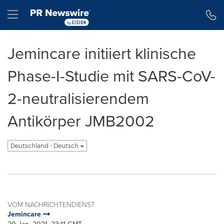
Erklärung zur Barrierefreiheit
Navigation überspringen
Hamburger menu
Jemincare initiiert klinische
Phase-I-Studie mit SARS-CoV-
2-neutralisierendem
Antikörper JMB2002
Deutschland - Deutsch
VOM NACHRICHTENDIENST
Jemincare