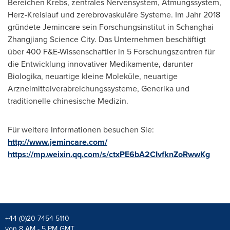
Bereichen Krebs, zentrales Nervensystem, Atmungssystem,
Herz-Kreislauf und zerebrovaskuläre Systeme.
Im Jahr
2018
gründete Jemincare sein Forschungsinstitut in Schanghai
Zhangjiang Science City. Das Unternehmen beschäftigt
über 400 F&E-Wissenschaftler in 5 Forschungszentren für
die Entwicklung innovativer Medikamente, darunter
Biologika, neuartige kleine Moleküle, neuartige
Arzneimittelverabreichungssysteme, Generika und
traditionelle chinesische Medizin.
Für weitere Informationen besuchen Sie:
http://www.jemincare.com/
https://mp.weixin.qq.com/s/ctxPE6bA2CIvfknZoRwwKg
+44 (0)20 7454 5110
von 8 AM - 5 PM GMT