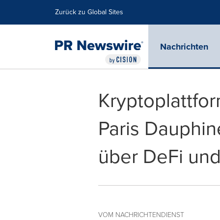
Erklärung zur Barrierefreiheit
Navigation überspringen
Zurück zu Global Sites
Nachrichten
Kryptoplattfo
Paris Dauphin
über DeFi un
VOM NACHRICHTENDIENST