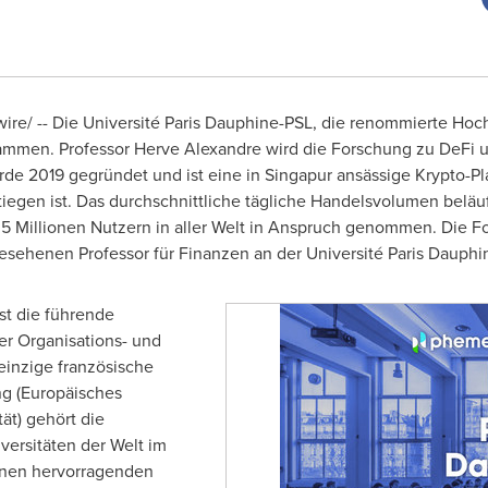
e/ -- Die Université Paris Dauphine-PSL, die renommierte Hochs
mmen. Professor
Herve Alexandre
wird die Forschung zu DeFi u
e 2019 gegründet und ist eine in Singapur ansässige Krypto-Plat
egen ist. Das durchschnittliche tägliche Handelsvolumen beläuft
r 5 Millionen Nutzern in aller Welt in Anspruch genommen. Die F
sehenen Professor für Finanzen an der Université Paris Dauphi
st die führende
er Organisations- und
einzige französische
ng (Europäisches
ät) gehört die
ersitäten der Welt im
inen hervorragenden