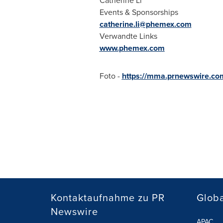
Catherine Li
Events & Sponsorships
catherine.li@phemex.com
Verwandte Links
www.phemex.com
Foto -
https://mma.prnewswire.c
Kontaktaufnahme zu PR
Globa
Newswire
APAC