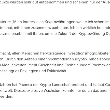
dukte wurden sehr gut aufgenommen und scheinen nur der Ausg
erte: „Mein Interesse an Kryptowährungen wollte ich schon imme
en hat, mit ihnen zusammenzuarbeiten. Ich bin wirklich beeindr
 Zusammenarbeit mit ihnen, um die Zukunft der Kryptowährung De
acht, allen Menschen hervorragende Investitionsmöglichkeiten 
nen. Durch den Aufbau einer hochmodernen Krypto-Handelsbörs
n Möglichkeiten, mehr Gleichheit und Freiheit. Indem Phemex d
eseitigt es Privilegien und Exklusivität.
Jahren hat Phemex die Krypto-Landschaft erobert und ist laut C
weltweit. Dieses explosive Wachstum konnte nur durch das uner
 werden.