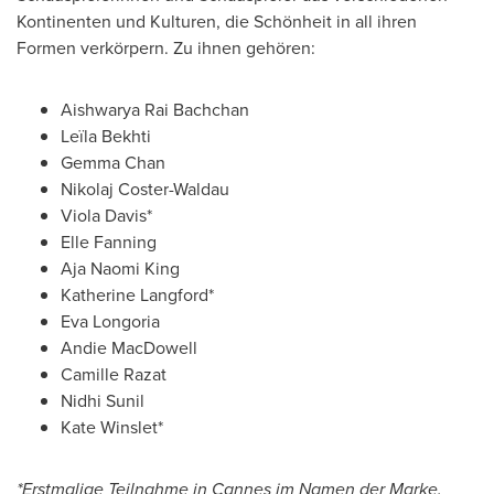
Kontinenten und Kulturen, die Schönheit in all ihren
Formen verkörpern. Zu ihnen gehören:
Aishwarya Rai Bachchan
Leïla Bekhti
Gemma Chan
Nikolaj Coster-Waldau
Viola Davis
*
Elle Fanning
Aja Naomi King
Katherine Langford
*
Eva Longoria
Andie MacDowell
Camille Razat
Nidhi Sunil
Kate Winslet
*
*Erstmalige Teilnahme in
Cannes
im
Namen der Marke
.