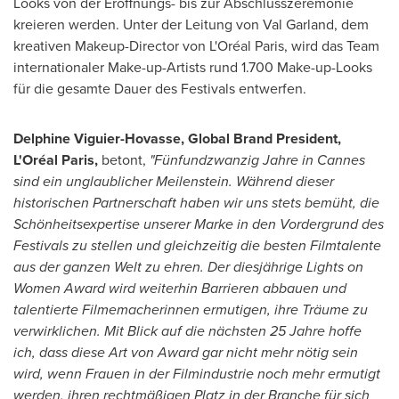
Looks von der Eröffnungs- bis zur Abschlusszeremonie
kreieren werden. Unter der Leitung von
Val Garland
, dem
kreativen Makeup-Director von L'Oréal
Paris
, wird das Team
internationaler Make-up-Artists rund 1.700 Make-up-Looks
für die gesamte Dauer des Festivals entwerfen.
Delphine Viguier-Hovasse
, Global Brand President,
L'Oréal
Paris
,
betont,
"Fünfundzwanzig Jahre in
Cannes
sind ein unglaublicher Meilenstein. Während dieser
historischen Partnerschaft haben wir uns stets bemüht, die
Schönheitsexpertise unserer Marke in den Vordergrund des
Festivals zu stellen und gleichzeitig die besten Filmtalente
aus der ganzen Welt zu ehren. Der diesjährige Lights on
Women Award wird weiterhin Barrieren abbauen und
talentierte Filmemacherinnen ermutigen, ihre Träume zu
verwirklichen. Mit Blick auf die nächsten 25 Jahre hoffe
ich, dass diese
Art von
Award gar nicht mehr nötig sein
wird, wenn Frauen in der Filmindustrie noch mehr ermutigt
werden, ihren rechtmäßigen Platz in der Branche für sich