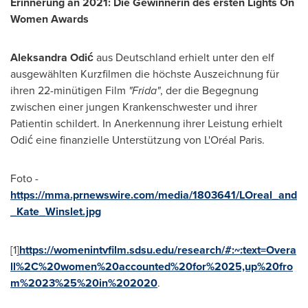
Erinnerung an 2021: Die Gewinnerin des ersten Lights On
Women Awards
Aleksandra Odić
aus Deutschland erhielt unter den elf
ausgewählten Kurzfilmen die höchste Auszeichnung für
ihren 22-minütigen Film
"Frida"
, der die Begegnung
zwischen einer jungen Krankenschwester und ihrer
Patientin schildert. In Anerkennung ihrer Leistung erhielt
Odić eine finanzielle Unterstützung von L'Oréal
Paris
.
Foto -
https://mma.prnewswire.com/media/1803641/LOreal_and
_Kate_Winslet.jpg
[1]
https://womenintvfilm.sdsu.edu/research/#:~:text=Overa
ll%2C%20women%20accounted%20for%2025,up%20fro
m%2023%25%20in%202020
.