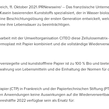
, 11. Oktober 2021 /PRNewswire/ -- Das französische Unterneh
Kasein basierenden Kunststoffs spezialisiert, der in Wasser bio
 eine Beschichtungslösung der ersten Generation entwickelt, wel
hne ihre Lebensdauer zu beeinträchtigen.
beit mit der Umweltorganisation CITEO diese Zellulosematrix
ermoplast mit Papier kombiniert und die vollständige Wiederverw
ersiegelte und kunststofffreie Papier ist zu 100 % Bio und bietet
bewahrung von Lebensmitteln und die Einhaltung der Normen für 
pier (CTP) in Frankreich und der Papiertechnischen Stiftung (P
rsten Anwendungen keine Auswirkungen auf die Wiederverwertbar
reshälfte 2022 verfügbar sein als Ersatz für: