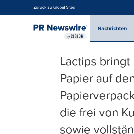
Erklärung zur Barrierefreiheit
Navigation überspringen
Zurück zu Global Sites
Nachrichten
Lactips bringt
Papier auf den
Papierverpac
die frei von 
sowie vollstä