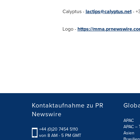
Calyptus -
lactips@calyptus.net
- +
Logo -
https://mma.prnewswire.c
Kontaktaufnahme zu PR
Globa
Newswire
APAC
APAC – T
+44 (0)20 7454 5110
Asien
von 8 AM - 5 PM GMT
Brasilien