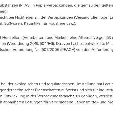
lsubstanzen (PFAS) in Papierverpackungen, die gemäß den geltend
en);
hicht bei Nichtlebensmittel-Verpackungen (Versandfolien oder Le
l, Süßwaren, Kauartikel für Haustiere usw.).
t Herstellern (Verarbeitern und Marken) eine Alternative gemäß 
n (Verordnung 2019/904/EG). Das von Lactips entwickelte Materi
äischen Verordnung Nr. 1907/2006 (REACH) von den Anforderun
bei der ökologischen und regulatorischen Umstellung hat Lactip
agender technischer Eigenschaften aufweist und sich für Indust
n Entwicklung in der Verpackungsbranche zu genügen, werden L
sch abbaubaren Lösungen für verschiedene Lebensmittel- und N