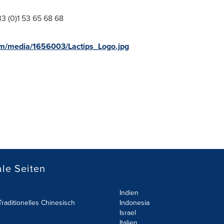
33 (0)1 53 65 68 68
om/media/1656003/Lactips_Logo.jpg
le Seiten
Indien
raditionelles Chinesisch
Indonesia
Israel
Italien