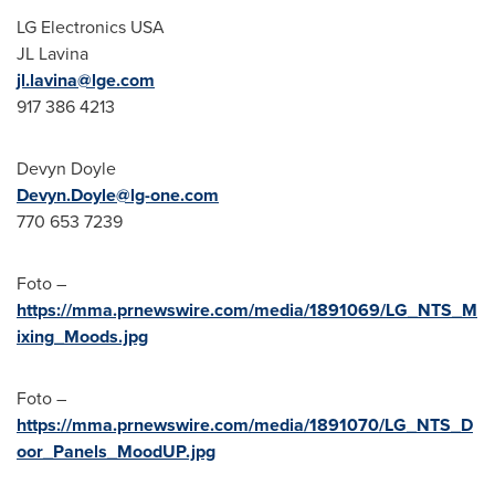
LG Electronics
USA
JL Lavina
jl.lavina@lge.com
917 386 4213
Devyn Doyle
Devyn.Doyle@lg-one.com
770 653 7239
Foto –
https://mma.prnewswire.com/media/1891069/LG_NTS_M
ixing_Moods.jpg
Foto –
https://mma.prnewswire.com/media/1891070/LG_NTS_D
oor_Panels_MoodUP.jpg