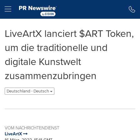
Erklärung zur Barrierefreiheit
Navigation überspringen
Hamburger menu
LiveArtX lanciert $ART Token,
um die traditionelle und
digitale Kunstwelt
zusammenzubringen
Deutschland - Deutsch
VOM NACHRICHTENDIENST
LiveArtX