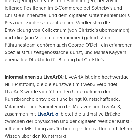
die Lagerung von Kunst und Sammlungen, der zuvor
leitende Positionen im E-Commerce bei Sotheby's und
Christie's innehatte; und dem digitalen Unternehmer Boris
Pevzner - zu dessen zahlreichen Verdiensten die
Entwicklung von Collectrium (von Christie's übernommen)
und xfire (von Viacom übernommen) gehört. Zum
Führungsteam gehören auch
George O'Dell
, ein erfahrener
Spezialist für zeitgenössische Kunst, und
Marisa Kayyem
,
ehemalige Direktorin für Bildung bei Christie's.
Informationen zu LiveArtX:
LiveArtX ist eine hochwertige
NFT-Plattform, die die Kunstwelt mit web3 verbindet.
LiveArtX wurde von führenden Unternehmen der
Kunstbranche entwickelt und bringt Kunstschaffende,
Mitarbeiter und Sammler in das Metaversum. LiveArtX,
zusammen mit
LiveArt.io
, bietet die ultimative Brücke
zwischen der physischen und der digitalen Welt der Kunst -
mit einer Mischung aus Technologie, Innovation und tiefem
Wissen über den Kunstmarkt.