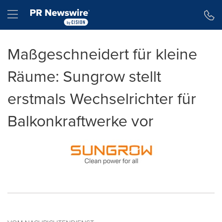
Erklärung zur Barrierefreiheit
Navigation überspringen
Hamburger menu
Maßgeschneidert für kleine
Räume: Sungrow stellt
erstmals Wechselrichter für
Balkonkraftwerke vor