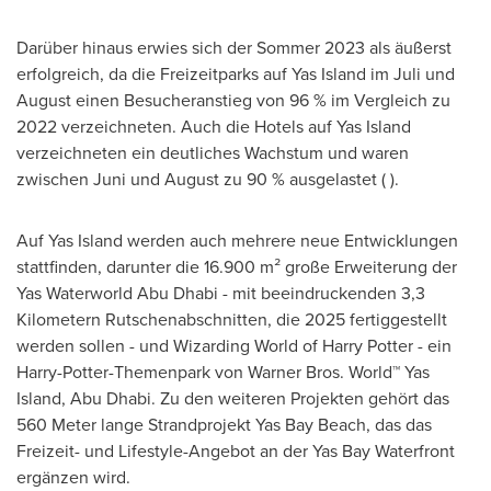
Darüber hinaus erwies sich der Sommer 2023 als äußerst
erfolgreich, da die Freizeitparks auf
Yas Island
im Juli und
August einen Besucheranstieg von 96 % im Vergleich zu
2022 verzeichneten. Auch die Hotels auf
Yas Island
verzeichneten ein deutliches Wachstum und waren
zwischen Juni und August zu 90 % ausgelastet ( ).
Auf
Yas Island
werden auch mehrere neue Entwicklungen
stattfinden, darunter die 16.900 m² große Erweiterung der
Yas Waterworld Abu Dhabi - mit beeindruckenden 3,3
Kilometern Rutschenabschnitten, die 2025 fertiggestellt
werden sollen - und Wizarding World of
Harry Potter
- ein
Harry-Potter-Themenpark von Warner Bros. World™
Yas
Island
,
Abu Dhabi
. Zu den weiteren Projekten gehört das
560 Meter lange Strandprojekt Yas Bay Beach, das das
Freizeit- und Lifestyle-Angebot an der Yas Bay Waterfront
ergänzen wird.