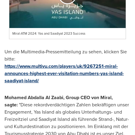
Miral-ATM 2024: Yas and Saadiyat 2023 Success
Um die Multimedia-Pressemitteilung zu sehen, klicken Sie
bitte:
https://www.multivu.com/players/uk/9267251-miral-
announces-highest-ever-visitation-numbers-yas-island-
saadiyat-island/
Mohamed Abdalla Al Zaabi
, Group CEO
von Miral
,
sagte:
"Diese rekordverdächtigen Zahlen bekräftigen unser
Engagement,
Yas Island
als globales Unterhaltungs- und
Freizeitziel und Saadiyat Island als führende Strand-, Natur-
und Kulturdestination zu positionieren. Im Einklang mit der
Tourismusstrategie 2030 von
Abu Dhabi
ist es unser Ziel,