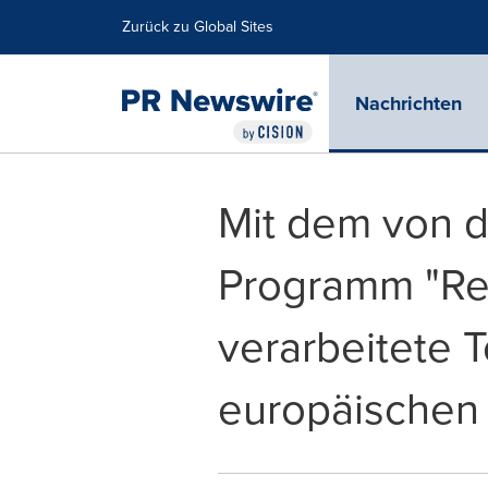
Erklärung zur Barrierefreiheit
Navigation überspringen
Zurück zu Global Sites
Nachrichten
Mit dem von d
Programm "Re
verarbeitete 
europäischen