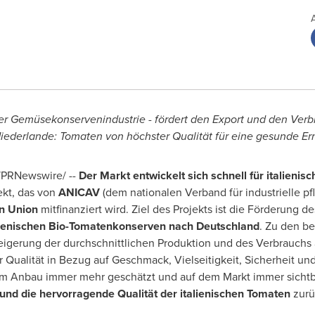
r Gemüsekonservenindustrie - fördert den Export und den Ver
Niederlande: Tomaten von höchster Qualität für eine gesunde E
PRNewswire/ --
Der Markt
entwickelt sich schnell für italieni
ekt, das von
ANICAV
(dem nationalen Verband für industrielle p
n Union
mitfinanziert wird. Ziel des Projekts ist die Förderung 
alienischen Bio-Tomatenkonserven nach Deutschland
. Zu den b
gerung der durchschnittlichen Produktion und des Verbrauchs a
 Qualität in Bezug auf Geschmack, Vielseitigkeit, Sicherheit un
m Anbau immer mehr geschätzt und auf dem Markt immer sichtba
 und die hervorragende Qualität der italienischen Tomaten
zurü