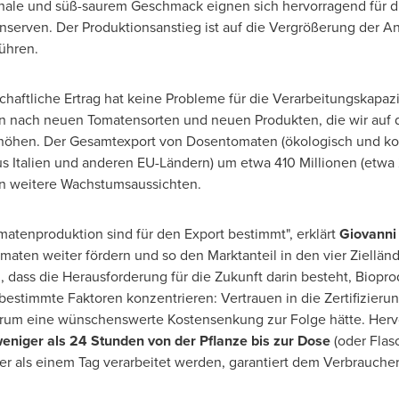
chale und süß-saurem Geschmack eignen sich hervorragend für d
erven. Der Produktionsanstieg ist auf die Vergrößerung der A
ühren.
haftliche Ertrag hat keine Probleme für die Verarbeitungskapaz
hen nach neuen Tomatensorten und neuen Produkten, die wir auf
höhen. Der Gesamtexport von Dosentomaten (ökologisch und konv
 Italien und anderen EU-Ländern) um etwa 410 Millionen (etwa 2
en weitere Wachstumsaussichten.
matenproduktion sind für den Export bestimmt", erklärt
Giovanni
aten weiter fördern und so den Marktanteil in den vier Ziellän
n, dass die Herausforderung für die Zukunft darin besteht, Biop
bestimmte Faktoren konzentrieren: Vertrauen in die Zertifizieru
rum eine wünschenswerte Kostensenkung zur Folge hätte. Hervo
weniger als 24 Stunden von der Pflanze bis zur Dose
(oder Flasc
er als einem Tag verarbeitet werden, garantiert dem Verbraucher