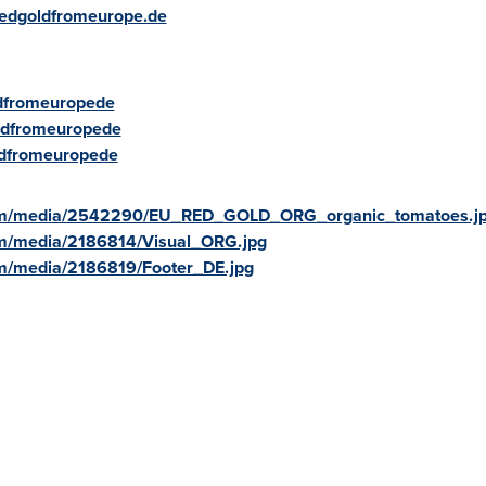
/redgoldfromeurope.de
ldfromeuropede
ldfromeuropede
ldfromeuropede
com/media/2542290/EU_RED_GOLD_ORG_organic_tomatoes.j
om/media/2186814/Visual_ORG.jpg
m/media/2186819/Footer_DE.jpg