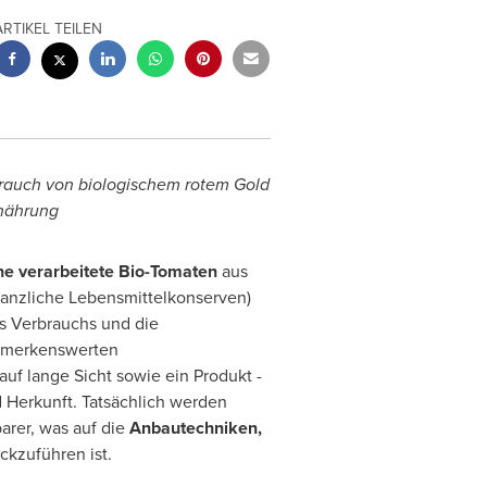
ARTIKEL TEILEN
brauch von biologischem rotem Gold
rnährung
sche verarbeitete Bio-Tomaten
aus
flanzliche Lebensmittelkonserven)
des Verbrauchs und die
emerkenswerten
uf lange Sicht sowie ein Produkt -
d Herkunft. Tatsächlich werden
rer, was auf die
Anbautechniken,
ckzuführen ist.