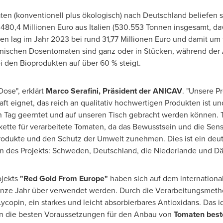
n (konventionell plus ökologisch) nach Deutschland beliefen si
480,4 Millionen Euro aus Italien (530.553 Tonnen insgesamt, dav
n lag im Jahr 2023 bei rund 31,77 Millionen Euro und damit um f
lienischen Dosentomaten sind ganz oder in Stücken, während der 
 den Bioprodukten auf über 60 % steigt.
Dose", erklärt
Marco Serafini
, Präsident der ANICAV
. "Unsere 
aft eignet, das reich an qualitativ hochwertigen Produkten ist un
n Tag geerntet und auf unseren Tisch gebracht werden können.
rkette für verarbeitete Tomaten, da das Bewusstsein und die Sensi
Produkte und den Schutz der Umwelt zunehmen. Dies ist ein deut
rn des Projekts: Schweden, Deutschland, die Niederlande und D
ojekts
"
Red Gold From Europe
"
haben sich auf dem international
anze Jahr über verwendet werden. Durch die Verarbeitungsmetho
Lycopin, ein starkes und leicht absorbierbares Antioxidans. Das 
n die besten Voraussetzungen für den Anbau von
Tomaten beste