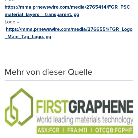
https://mma.prnewswire.com/media/2765414/FGR_PSC_
material_layers__transparent.jpg
Logo –
https://mma.prnewswire.com/media/2766551/FGR_Logo
_Main_Tag_Logo.jpg
Mehr von dieser Quelle