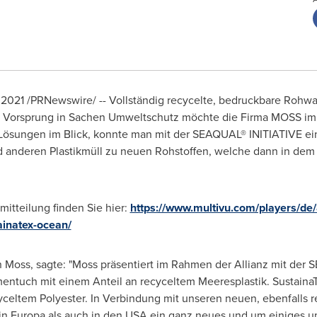
 2021
/PRNewswire/ -- Vollständig recycelte, bedruckbare Rohwa
en Vorsprung in Sachen Umweltschutz möchte die Firma MOSS im
ösungen im Blick, konnte man mit der SEAQUAL® INITIATIVE ein
d anderen Plastikmüll zu neuen Rohstoffen, welche dann in dem 
mitteilung finden Sie hier:
https://www.multivu.com/players/d
ainatex-ocean/
n Moss
, sagte: "Moss präsentiert im Rahmen der Allianz mit der
mentuch mit einem Anteil an recyceltem Meeresplastik. Sustai
celtem Polyester. In Verbindung mit unseren neuen, ebenfalls r
n Europa als auch in den
USA
ein ganz neues und um einiges u