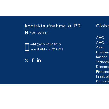
Kontaktaufnahme zu PR
Globa
Newswire
APAC
APAC – T
+44 (0)20 7454 5110
Asien
von 8 AM - 5 PM GMT
Brasilien
Kanada
Tschech
Dänema
Finnland
Frankrei
Deutsch
Terms of Use
Privacy Policy
Information Security P