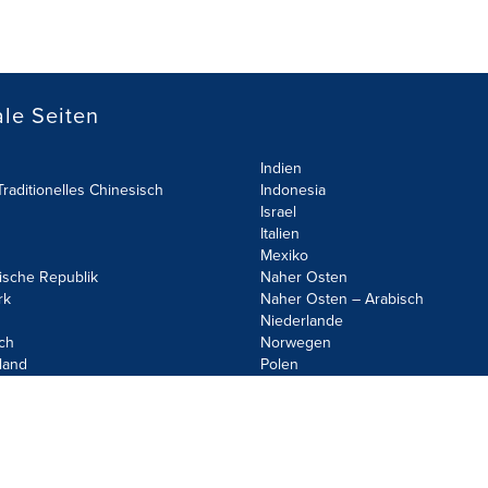
le Seiten
Indien
raditionelles Chinesisch
Indonesia
Israel
Italien
Mexiko
ische Republik
Naher Osten
rk
Naher Osten – Arabisch
Niederlande
ch
Norwegen
land
Polen
olicy
Site Map
Cookie Settings