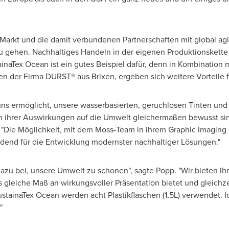
Markt und die damit verbundenen Partnerschaften mit global agie
gehen. Nachhaltiges Handeln in der eigenen Produktionskette a
tainaTex Ocean ist ein gutes Beispiel dafür, denn in Kombinatio
nten der Firma DURST® aus Brixen, ergeben sich weitere Vorteile 
uns ermöglicht, unsere wasserbasierten, geruchlosen Tinten und 
ch ihrer Auswirkungen auf die Umwelt gleichermaßen bewusst si
"Die Möglichkeit, mit dem Moss-Team in ihrem Graphic Imaging 
end für die Entwicklung modernster nachhaltiger Lösungen."
dazu bei, unsere Umwelt zu schonen", sagte Popp. "Wir bieten Ihn
gleiche Maß an wirkungsvoller Präsentation bietet und gleichz
stainaTex Ocean werden acht Plastikflaschen (1,5L) verwendet. I
"