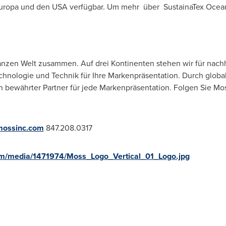
 Europa und den
USA
verfügbar. Um mehr über SustainaTex Ocean
anzen Welt zusammen. Auf drei Kontinenten stehen wir für nachh
hnologie und Technik für Ihre Markenpräsentation. Durch globa
n bewährter Partner für jede Markenpräsentation. Folgen Sie M
ossinc.com
847.208.0317
om/media/1471974/Moss_Logo_Vertical_01_Logo.jpg