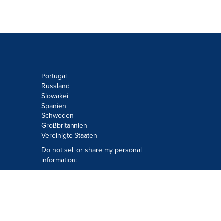
Portugal
Russland
Slowakei
Spanien
Schweden
Großbritannien
Vereinigte Staaten
Do not sell or share my personal
information:
Submit via
Privacy@cision.com
Call Privacy toll-free: 877-297-8921
Copyright © 2026
Cision
US Inc.