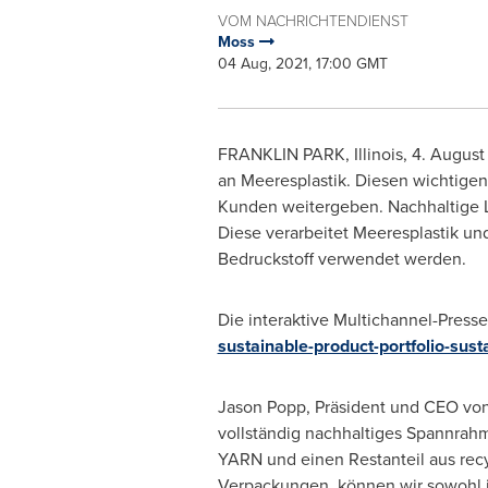
VOM NACHRICHTENDIENST
Moss
04 Aug, 2021, 17:00 GMT
FRANKLIN PARK, Illinois
,
4.
August
an Meeresplastik. Diesen wichtig
Kunden weitergeben. Nachhaltige L
Diese verarbeitet Meeresplastik un
Bedruckstoff verwendet werden.
Die interaktive Multichannel-Presse
sustainable-product-portfolio-sust
Jason Popp
, Präsident und CEO
vo
vollständig nachhaltiges Spannrah
YARN und einen Restanteil aus recy
Verpackungen, können wir sowohl i