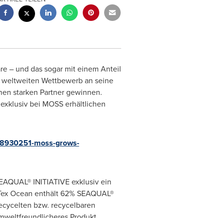
re – und das sogar mit einem Anteil
 weltweiten Wettbewerb an seine
en starken Partner gewinnen.
exklusiv bei MOSS erhältlichen
e/8930251-moss-grows-
 SEAQUAL® INITIATIVE exklusiv ein
naTex Ocean enthält 62% SEAQUAL®
ecycelten bzw. recycelbaren
mweltfreundlicheres Produkt