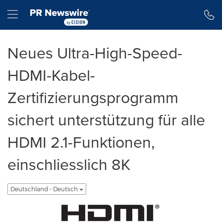
Erklärung zur Barrierefreiheit
Navigation überspringen
Hamburger menu
Neues Ultra-High-Speed-
HDMI-Kabel-
Zertifizierungsprogramm
sichert unterstützung für alle
HDMI 2.1-Funktionen,
einschliesslich 8K
Deutschland - Deutsch