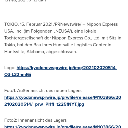
15 Feb, 2021, 01:15 GMT
TOKIO
, 15. Februar 2021 /PRNewswire/ -- Nippon Express
USA
, Inc. (im Folgenden „NEUSA"), eine lokale
Tochtergesellschaft der Nippon Express Co., Ltd. mit Sitz in
Tokio
, hat den Bau ihres Huntsville Logistics Center in
Huntsville, Alabama
, abgeschlossen.
Logo:
https://kyodonewsprwire.jp/img/202102020514-
O3-L32nmI6i
Foto1: Außenansicht des neuen Lagers
https://kyodonewsprwire.jp/prwfile/release/M103866/20
2102020514/_prw_PI1fl_t225fNYT.jpg
Foto2: Innenansicht des Lagers
https://kyodonewsprwire.jp/prwfile/release/M103866/20