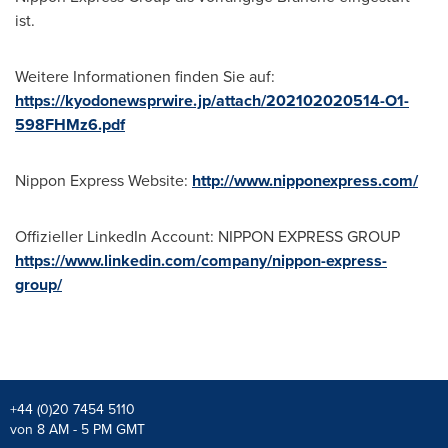
ist.
Weitere Informationen finden Sie auf:
https://kyodonewsprwire.jp/attach/202102020514-O1-
598FHMz6.pdf
Nippon Express Website:
http://www.nipponexpress.com/
Offizieller LinkedIn Account: NIPPON EXPRESS GROUP
https://www.linkedin.com/company/nippon-express-
group/
+44 (0)20 7454 5110
von 8 AM - 5 PM GMT