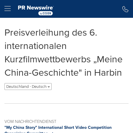
Erklärung zur Barrierefreiheit
Navigation überspringen
Hamburger menu
Preisverleihung des 6.
internationalen
Kurzfilmwettbewerbs „Meine
China-Geschichte" in Harbin
Deutschland - Deutsch
VOM NACHRICHTENDIENST
"My China Story" International Short Video Competition