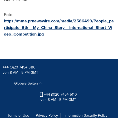
Foto –
https://mma.prnewswire.com/media/2586499/People_pa
rticipate_6th__My_China_Story__International_Short_Vi
deo_Competition.jpg
+44 (0)20 7454 5110
von 8 AM - 5 PM GMT
Globale Seiten
+44 (0)20 7454 5110
von 8 AM - 5 PM GMT
Terms of Use
Privacy Policy
Information Security Policy