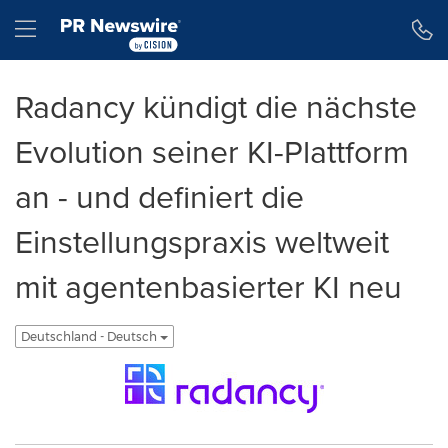
Erklärung zur Barrierefreiheit
Navigation überspringen
Hamburger menu
Radancy kündigt die nächste
Evolution seiner KI-Plattform
an - und definiert die
Einstellungspraxis weltweit
mit agentenbasierter KI neu
Deutschland - Deutsch