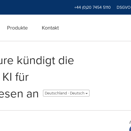
+44 (0)20 7454 5110
DSGVO
Produkte
Kontakt
re kündigt die
KI für
esen an
Deutschland - Deutsch