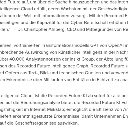
ed Future auf, um über die Suche hinauszugehen und das Intern
elligence Cloud erfüllt, deren Wachstum mit der Geschwindigkeit
tionen der Welt mit Informationen versorgt. Mit der Recorded Fu
seitigen und die Kapazität für die Cyber-Bereitschaft erhöhen 
llen." — Dr.
Christopher Ahlberg
, CEO und Mitbegründer von Re
ernen, vortrainierten Transformationsmodells GPT von OpenAI in
nbrechende Auswirkung von künstlicher Intelligenz in der Nachr
 über 40.000 Analystennotizen der Insikt Group, der Abteilung 
en des Recorded Future Intelligence Graph. Recorded Future sa
d Opfern aus Text-, Bild- und technischen Quellen und verwende
m Erkenntnisse über Milliarden von Entitäten in Echtzeit zu an
ntelligence Cloud, ist die Recorded Future KI ab sofort für alle
n auf die Bedrohungsanalyse bietet die Recorded Future KI Ech
sfähigkeit im Internet-Maßstab; ermöglicht die Effizienz von A
liefert erkenntnisgestützte Erkenntnisse, damit Unternehmen E
 auf die Geschäftsergebnisse auswirken.