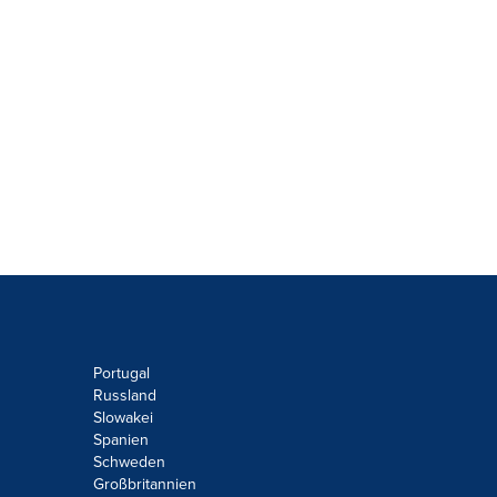
Portugal
Russland
Slowakei
Spanien
Schweden
Großbritannien