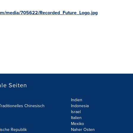
com/media/705622/Recorded_Future_Logo.jpg
le Seiten
Indien
raditionelles Chinesisch
Indonesia
Israel
Italien
Mexiko
ische Republik
Naher Osten