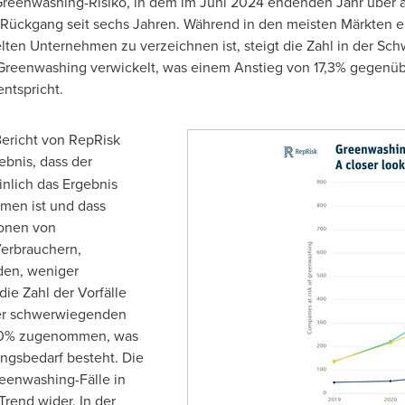
reenwashing-Risiko
, in dem im Juni 2024 endenden Jahr über 
te Rückgang seit sechs Jahren. Während in den meisten Märkten ei
ten Unternehmen zu verzeichnen ist, steigt die Zahl in der Sch
Greenwashing
verwickelt, was einem Anstieg von 17,3% gegenü
entspricht.
Bericht von RepRisk
bnis, dass der
nlich das Ergebnis
hmen ist und dass
onen von
erbrauchern,
den, weniger
ie Zahl der Vorfälle
der schwerwiegenden
 30% zugenommen, was
ngsbedarf besteht. Die
enwashing-Fälle in
rend wider. In der