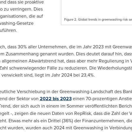
nd dass sie proaktive
o zu verringern. Dies
ganisationen, die auf
Figure 2. Global trends in greenwashing risk se
washing-Gesetze
uführen.
ch, dass 30% aller Unternehmen, die im Jahr 2023 mit Greenwa
em Zusammenhang genannt wurden. Dies deutet darauf hin, das
n allgemeinen Abwärtstrend hat, dass aber mehr Regulierung in
 Zahl schwerwiegender Fälle zu reduzieren. Die Wiederholungst
erwickelt sind, liegt im Jahr 2024 bei 23,4%.
 deutliche Verschiebung in der Greenwashing-Landschaft des Ban
rend der Sektor von
2022 bis 2023
einen 70-prozentigen Ansti
rend, der sich auch in einem im Sommer veröffentlichten Berich
gelt -, zeigen die neuen Daten von RepRisk, dass die Zahl der 
t. Etwas mehr als ein Drittel (36%) der Finanzunternehmen, di
cht wurden, wurden auch 2024 mit Greenwashing in Verbindung 