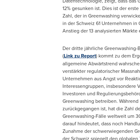
Datentechnologie, zeigt, dass das
G
12% gesunken ist. Dies ist der ers
Zahl, der in
Greenwashing
verwickel
in der Schweiz 61 Unternehmen in
Anstieg der 13 analysierten Märkte 
Der dritte jährliche Greenwashing-
(
Link zu Report
) kommt zu dem Erge
allgemeine Abwärtstrend wahrschei
verstärkter regulatorischer Massna
Unternehmen aus Angst vor Reakti
Interessengruppen, insbesondere V
Investoren und Regulierungsbehör
Greenwashing betreiben. Während d
zurückgegangen ist, hat die Zahl 
Greenwashing-Fälle weltweit um
darauf hindeutet, dass noch Handlu
Zunahme der schwerwiegenden Gre
der Schweiz spiegelt den globalen T