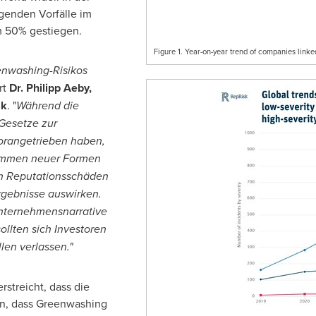
genden Vorfälle im
m 50% gestiegen.
Figure 1. Year-on-year trend of companies link
enwashing-Risikos
rt
Dr.
Philipp Aeby
,
sk
. "
Während die
Gesetze zur
orangetrieben haben,
kommen neuer Formen
n Reputationsschäden
Ergebnisse auswirken.
nternehmensnarrative
ollten sich Investoren
en verlassen."
streicht, dass die
, dass Greenwashing