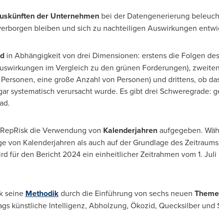
auskünften der Unternehmen
bei der Datengenerierung beleuch
 verborgen bleiben und sich zu nachteiligen Auswirkungen entwi
ad
in Abhängigkeit von drei Dimensionen: erstens die Folgen des 
uswirkungen im Vergleich zu den grünen Forderungen), zweite
 Personen, eine große Anzahl von Personen) und drittens, ob das
gar systematisch verursacht wurde. Es gibt drei Schweregrade: g
ad.
at RepRisk die Verwendung von
Kalenderjahren
aufgegeben. Wä
ge von Kalenderjahren als auch auf der Grundlage des Zeitraums
rd für den Bericht 2024 ein einheitlicher Zeitrahmen vom 1. Juli 
k seine
Methodik
durch die Einführung von sechs neuen
Theme
s künstliche Intelligenz, Abholzung, Ökozid, Quecksilber und 