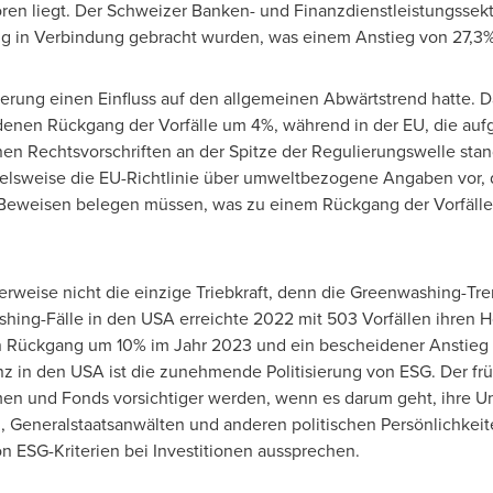
ren liegt.
Der Schweizer Banken
- und Finanzdienstleistungssek
g in Verbindung gebracht wurden, was einem Anstieg von 27,3%
ulierung einen Einfluss auf den allgemeinen Abwärtstrend hatte. 
idenen Rückgang der Vorfälle um 4%, während in der EU, die auf
enen Rechtsvorschriften an der Spitze der Regulierungswelle st
pielsweise die EU-Richtlinie über umweltbezogene Angaben vor,
 Beweisen belegen müssen, was zu einem Rückgang der Vorfäll
erweise nicht die einzige Triebkraft, denn die Greenwashing-Tr
shing-Fälle in den
USA
erreichte 2022 mit 503 Vorfällen ihren 
ein Rückgang um 10% im Jahr 2023 und ein bescheidener Anstieg
nz in den
USA
ist die zunehmende Politisierung von ESG. Der f
 und Fonds vorsichtiger werden, wenn es darum geht, ihre Umw
, Generalstaatsanwälten und anderen politischen Persönlichkeit
n ESG-Kriterien bei Investitionen aussprechen.