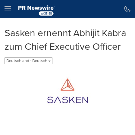
Erklärung zur Barrierefreiheit
Navigation überspringen
Hamburger menu
Sasken ernennt Abhijit Kabra
zum Chief Executive Officer
Deutschland - Deutsch